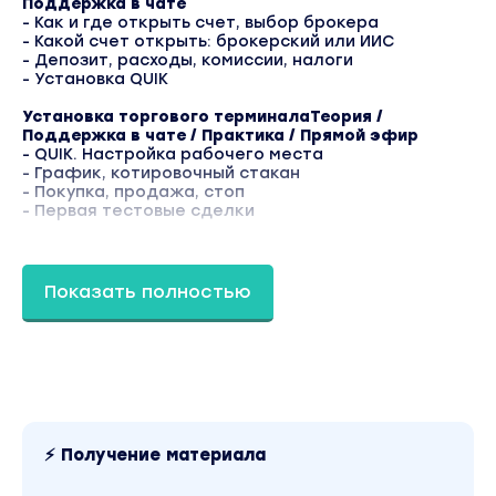
Поддержка в чате
- Как и где открыть счет, выбор брокера
- Какой счет открыть: брокерский или ИИС
- Депозит, расходы, комиссии, налоги
- Установка QUIK
Установка торгового терминалаТеория /
Поддержка в чате / Практика / Прямой эфир
- QUIK. Настройка рабочего места
- График, котировочный стакан
- Покупка, продажа, стоп
- Первая тестовые сделки
Что такое биржа, акции и фьючерсыТеория /
Поддержка в чате
- Знакомство с общими понятиями.
Показать полностью
- Биржа
- Акции и фьючерсы
Графический анализТеория / Поддержка в чате /
Практика / Прямой эфир
- Построение трендов
- Построение уровней (по авторской методике
Арины Веспер)
⚡ Получение материала
- Построение каналов
Системы торговли по каналам и уровням.Теория /