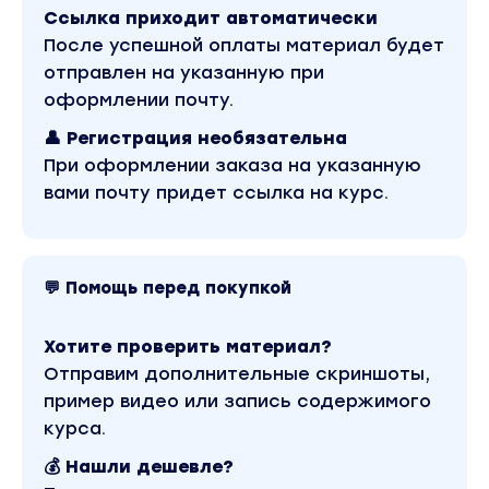
Поддержка в чате / Практика
Ссылка приходит автоматически
- Система торговли по каналам и уровням
После успешной оплаты материал будет
- Основные средства управления позицией: вход,
стоп и тейк
отправлен на указанную при
- Дневник сделок в Exel
оформлении почту.
- Торговля на терминале
👤 Регистрация необязательна
Контрольное задание для усвоения
материалаТеория / Поддержка в чате / Практика /
При оформлении заказа на указанную
Прямой эфир
вами почту придет ссылка на курс.
- Закрепление знаний по блоку графического
анализа
- Торговля на терминале
Трендовый индикатор Moving AverageТеория /
💬 Помощь перед покупкой
Поддержка в чате / Практика / Прямой эфир
- Принцип торговли Moving Average
- Ценовые и временные фильтры
Хотите проверить материал?
- Торговля на терминале
Отправим дополнительные скриншоты,
Риск-менеджментТеория / Поддержка в чате /
пример видео или запись содержимого
Практика
- Основные понятия риск-менеджмента
курса.
- Таблица для расчетов стратегий в Exel
💰 Нашли дешевле?
Психология трейдераПоддержка в чате /