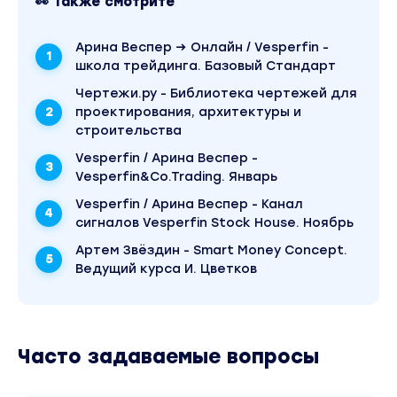
👀 Также смотрите
Трендовый индикатор MACDТеория / Поддержка в
чате / Практика / Прямой эфир
- Торговые стратегии MACD
Арина Веспер → Онлайн / Vesperfin -
- Дивергенция
школа трейдинга. Базовый Стандарт
- Торговля на терминале
Чертежи.ру - Библиотека чертежей для
Осцилляторы RSI и Chaikin OscillatorТеория /
проектирования, архитектуры и
Поддержка в чате / Практика / Прямой эфир
строительства
- Торговые стратегии
- Комбинации с трендовыми индикаторами
Vesperfin / Арина Веспер -
- Торговля на терминале
Vesperfin&Co.Trading. Январь
ДивергенцияТеория / Поддержка в чате /
Vesperfin / Арина Веспер - Канал
Практика / Прямой эфир
сигналов Vesperfin Stock House. Ноябрь
- Дивергенция как аналитический сигнал
- Типы дивергенции
Артем Звёздин - Smart Money Concept.
- Коллективная практика
Ведущий курса И. Цветков
Осциллятор Stochastic OscillatorТеория /
Поддержка в чате / Практика / Прямой эфир
- Торговые стратегии
- Комбинации с трендовыми индикаторами
- Торговля на терминале
Часто задаваемые вопросы
Контрольное задание для усвоения материала:
индивидуальные и групповые заданияПоддержка