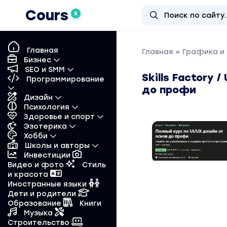
Cours
X
Главная
Главная
»
Графика и
Бизнес
SEO и SMM
Skills Factory 
Программирование
до профи
Дизайн
Психология
Здоровье и спорт
Эзотерика
Хобби
Школы и авторы
Инвестиции
Видео и фото
Стиль
и красота
Иностранные языки
Дети и родители
Образование
Книги
Музыка
Строительство