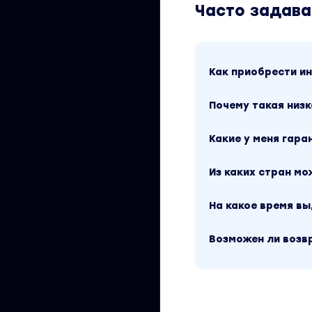
Часто задав
много интересных ма
на создание цифров
Для кого этот курс:
Как приобрести 
Почему такая низк
Младший ил
Какие у меня гара
Владельцы 
Дизайнеры 
Из каких стран м
Дизайнеры 
На какое время в
Возможен ли возв
Вы находитесь на с
дизайн от основ д
данный материал д
«Графика и Дизайн
поиск по сайту.