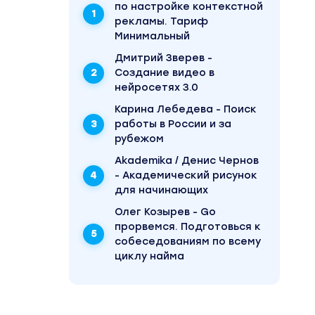
вы
по настройке контекстной
е и
рекламы. Тариф
Минимальный
сающего
Дмитрий Зверев -
Создание видео в
 макет,
нейросетях 3.0
.
Карина Лебедева - Поиск
пыта -
работы в России и за
рубежом
вый вид
Akademika / Денис Чернов
ожный
- Академический рисунок
жно
для начинающих
ия
Олег Козырев - Go
прорвемся. Подготовься к
огие
н будет
собеседованиям по всему
, если
циклу найма
ми,
 есть