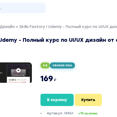
 Дизайн
» Skills Factory / Udemy - Полный курс по UI/UX д
/ Udemy - Полный курс по UI/UX дизайн от
5 Б
ОБЛАКО MAIL
169
₽
В корзину
Купить
Артикул: 14961
В наличии