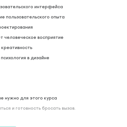
ьзовательского интерфейса
ие пользовательского опыта
роектирования
ет человеческое восприятие
 креативность
психология в дизайне
не нужно для этого курса
ться и готовность бросать вызов.
 UX дизайнером, но не знаете, с чего начать? Этот курс п