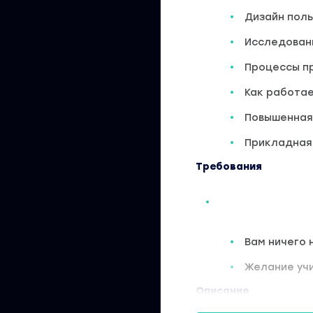
Дизайн пол
Исследован
Процессы п
Как работа
Повышенная
Прикладная 
Требования
Вам ничего 
Желание учи
Описание
Вы хотите стать UI /