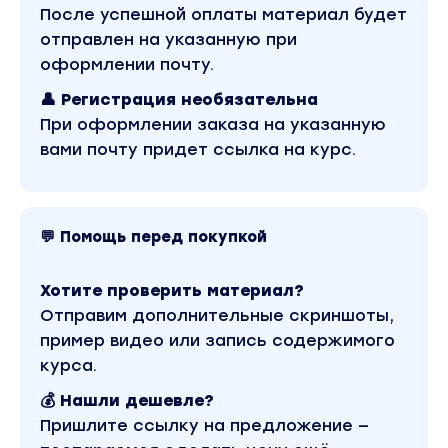
«Медиафитнес. Ступень 1».
После успешной оплаты материал будет
отправлен на указанную при
Работа в кадре – главная причина растущего
блога, а подписчики, охваты, клиенты – следствие
оформлении почту.
и приятные побочные эффекты.
👤 Регистрация необязательна
Что нужно от вас, чтобы всё не просто
При оформлении заказа на указанную
получилось, но вы как следует кайфанули в
процессе:
вами почту придет ссылка на курс.
60 мин в день, иногда меньше: 30 мин на
уроки, 10 мин на задание, 20 мин на
взаимодействие в группе или с тренером
💬 Помощь перед покупкой
Смартфон или ноутбук для просмотра
заданий
Хотите проверить материал?
Отправим дополнительные скриншоты,
Интернет и VPN
пример видео или запись содержимого
Программа:
курса.
Предстарт (За 7 дней до начала тренировки):
💰 Нашли дешевле?
Упаковка блога:
Пришлите ссылку на предложение —