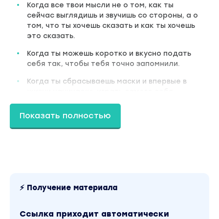
Когда все твои мысли не о том, как ты
сейчас выглядишь и звучишь со стороны, а о
том, что ты хочешь сказать и как ты хочешь
это сказать.
Когда ты можешь коротко и вкусно подать
себя так, чтобы тебя точно запомнили.
Когда ты сбрасываешь маски и впервые в
жизни начинаешь играть самого себя.
Когда тебе не просто всё равно, что
Показать полностью
подумают люди вокруг, а их внимание,
наоборот, ещё больше тебя заводит, а
страх превращается в энергию драйва.
Когда ты управляешь взглядом, голосом,
мимикой, жестами и интонацией в кадре как
автомобилем на автопилоте, не
⚡ Получение материала
задумываясь, где педаль газа, где
поворотники и куда крутить руль.
Ссылка приходит автоматически
Это и есть главный результат на тренировке