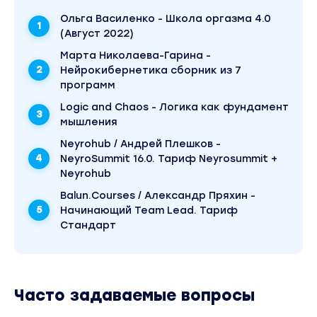
5 Zoom-встреч
Ольга Василенко - Школа оргазма 4.0
(Август 2022)
5 экспресс-техник по работе со страхами
Марта Николаева-Гарина -
5 видео, которые перевернут вашу жизнь
Нейрокибернетика сборник из 7
программ
Результат: вы научитесь трансформировать
страхи в энергию драйва и роста вашего блога.
Logic and Chaos - Логика как фундамент
(Суббота и воскресенье – Day off: отдыхаем от
мышления
контента).
Neyrohub / Андрей Плешков -
Неделя 2. Онлайн-разминка
NeyroSummit 16.0. Тариф Neyrosummit +
Neyrohub
День 1. Ты в кадре. Состояние победителя:
как разбить скорлупу и выйти из матрицы
Balun.Courses / Александр Пряхин -
Начинающий Team Lead. Тариф
3 формы критики, которые ломают
Стандарт
даже сильных, и что с этим делать
3 ваши базовые настройки
уверенности и как вернуть их себе
Часто задаваемые вопросы
Практика в группе