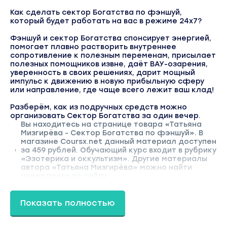
Как сделать сектор Богатства по фэншуй,
который будет работать на вас в режиме 24х7?
Фэншуй и сектор Богатства спонсирует энергией,
помогает плавно растворить внутреннее
сопротивление к полезным переменам, присылает
полезных помощников извне, даёт ВАУ-озарения,
уверенность в своих решениях, дарит мощный
импульс к движению в новую прибыльную сферу
или направление, где чаще всего лежит ваш клад!
Разберём, как из подручных средств можно
организовать Сектор Богатства за один вечер.
Вы находитесь на странице товара «Татьяна
Мизгирёва - Cектор Богатства по фэншуй». В
магазине Coursx.net данный материал доступен
за 459 рублей. Обучающий курс входит в рубрику
«Эзотерика и оккультизм». Другие материалы
автора «Татьяна Мизгирёва» можно найти
через поиск по сайту.
Показать полностью