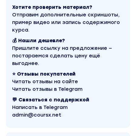
ваш друг, а мнение окружающих — в бане.
Хотите проверить материал?
Модуль 2. О чем снимать
Отправим дополнительные скриншоты,
пример видео или запись содержимого
Ваша уникальность и 7 вечных рубрик, с
курса.
которыми вы забудете про пустой лист
💰 Нашли дешевле?
Урок 4. Ваша уникальность
Пришлите ссылку на предложение —
В чем мои отличия? Как найти свой стиль и
постараемся сделать цену ещё
выделяться, если жизнь кажется обычной.
выгоднее.
Урок 5. О чем снимать
⭐ Отзывы покупателей
О чем снимать reels, чтобы их смотрели.
Читать отзывы на сайте
Ищем вашу целевую аудиторию.
Читать отзывы в Telegram
Урок 6. Таблетка от «тупняка»: 7 «вечных»
💬 Связаться с поддержкой
рубрик для мастера
Заполняем анкету самораспаковки и
Написать в Telegram
получаем банк идей.
admin@coursx.net
Урок 7. Юмор — это приправа
Как шутить в reels, чтобы не выглядеть глупо.