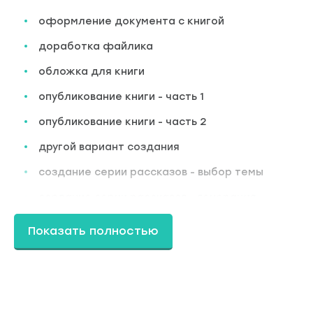
оформление документа с книгой
доработка файлика
обложка для книги
опубликование книги - часть 1
опубликование книги - часть 2
другой вариант создания
создание серии рассказов - выбор темы
создание серии рассказов - генерация
создание серии рассказов - оформление
Показать полностью
создание серии рассказов - опубликование
после опубликования
Это новейший курс, пока он доступен только
внутри Тотального курса по книгам.