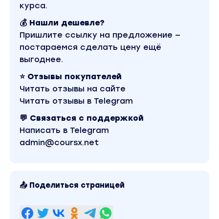
курса.
перевод в форматы pdf и для читалок
💰 Нашли дешевле?
иллюстрации для книги
Пришлите ссылку на предложение —
опубликование на Литрес
постараемся сделать цену ещё
создание бонуса к книге
выгоднее.
⭐ Отзывы покупателей
структура лендинга для продажи
Читать отзывы на сайте
написание продающего текста через
Читать отзывы в Telegram
нейросеть
💬 Связаться с поддержкой
создание лендинга для бизнес-романа
Написать в Telegram
через нейросеть
admin@coursx.net
Это новейший курс, пока он доступен только
внутри Тотального курса по книгам.
Специальный курс про опубликование ваших
платных и бесплатных (такое тоже можно) книг на
📤 Поделиться страницей
Литрес
Это еще 10 видео на 2 часа 4 минуты.
варианты опубликование книг и план