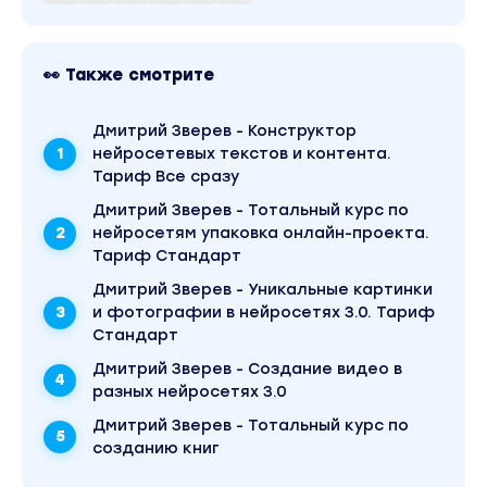
действий
обзор Литрес со стороны покупателя
👀 Также смотрите
обзор Литрес со стороны автора
примеры опубликованных книг
Дмитрий Зверев - Конструктор
нейросетевых текстов и контента.
правила публикации и требования к
Тариф Все сразу
документу
Дмитрий Зверев - Тотальный курс по
генерация обложки
нейросетям упаковка онлайн-проекта.
Тариф Стандарт
процесс опубликования полноценной книги
Дмитрий Зверев - Уникальные картинки
упрощенный вариант опубликования
и фотографии в нейросетях 3.0. Тариф
Стандарт
про опубликование бумажной версии
Дмитрий Зверев - Создание видео в
лайфхак для получения продвинутого
разных нейросетях 3.0
статуса
Дмитрий Зверев - Тотальный курс по
Это новейший курс, пока он доступен только
созданию книг
внутри Тотального курса по книгам.