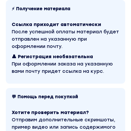
Специальный курс по бизнес-романам
⚡ Получение материала
Это еще 17 видео на 3 часа 50 минут.
обзор бизнес-романов
Ссылка приходит автоматически
После успешной оплаты материал будет
сервисы
отправлен на указанную при
работа в нейросети
оформлении почту.
тема и структура
👤 Регистрация необязательна
При оформлении заказа на указанную
подготовка проекта
вами почту придет ссылка на курс.
написание книги
как перейти в новый чат при достижении
лимита
💬 Помощь перед покупкой
создание файла книги - часть 1
Хотите проверить материал?
создание файла книги - часть 2
Отправим дополнительные скриншоты,
обложка для книги
пример видео или запись содержимого