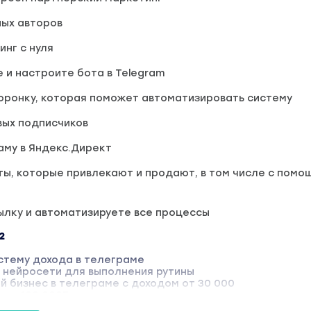
ых авторов
нг с нуля
 и настроите бота в Telegram
оронку, которая поможет автоматизировать систему
вых подписчиков
аму в Яндекс.Директ
ы, которые привлекают и продают, в том числе с помо
ылку и автоматизируете все процессы
2
стему дохода в телеграме
 нейросети для выполнения рутины
 бизнес в телеграме с доходом от 30 000
 от 100 000Б
ес-система