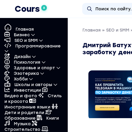
Cours
X
Главная
Главная
»
SEO и SMM
»
Бизнес
SEO и SMM
Дмитрий Батухт
Программирование
заработку дене
Дизайн
Психология
Здоровье и спорт
Эзотерика
Хобби
Школы и авторы
Инвестиции
Видео и фото
Стиль
и красота
Иностранные языки
Дети и родители
Образование
Книги
Музыка
Строительство