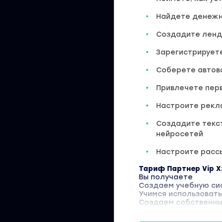
Найдете денежн
Создадите ленди
Зарегистрируете
Соберете автов
Привлечете пер
Настроите рекл
Создадите текст
нейросетей
Настроите расс
Тариф Партнер Vip X
Вы получаете
Создаем учебную си
Учимся использовать
Создаем собственный
Масштабируем доход
+ Проверенная бизн