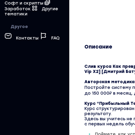
Софт и скрипты
Заработок
Другие
тематики
Другое
Контакты
FAQ
Описание
Слив курса Как прев
Vip X2] [Дмитрий Бат
Авторская методика
Постройте систему п
до 150 000₽ в месяц,
Курс “Прибыльный Те
Курс структурирован
результату.
Здесь вы учитесь не
с первых недель обу
Поймете, как ус