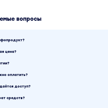
аемые вопросы
инфопродукт?
ая цена?
нтии?
ожно оплатить?
ыдаётся доступ?
рат средств?