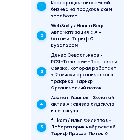
Корпорация: системный
бизнес на продаже схем
заработка
Web3nity / Hanna Berji -
Автоматизация c AI-
ботами. Тариф С
куратором
Денис Севастьянов -
РСЯ+Телегамм+Партнерки.
Связка, которая работает
+ 2 связки органического
трафика. Тариф
Органический поток
elegram
года. В
Азамат Ушанов - Золотой
 курс
актив AI: связка олдскула
тин»
и ньюскула
fillikam / Илья Филиппов -
Лаборатория нейросетей.
Тариф Профи. Поток 6