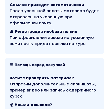
цвета в соотвтествии со схемой макияжа из пер
Ссылка приходит автоматически
занятия
После успешной оплаты материал будет
отправлен на указанную при
Усиление плотности с помощью подкладочных
слоев в ЧР, растушевка, форма
оформлении почту.
Работа со стрелками без эффекта «аппликации
👤 Регистрация необязательна
естественный вид стрелки.
При оформлении заказа на указанную
вами почту придет ссылка на курс.
Ретушь макияжа cut crease + стрелка, рисование
ресниц
Ретушь губ, выравнивание контура, выравнивание
цвета.
💬 Помощь перед покупкой
Ретушь бровей – естественная ретушь бровей,
пересадка бровей, рисование бровей.
Хотите проверить материал?
Отправим дополнительные скриншоты,
Зубы и как их ретушировать. Цвет, яркость, форм
пример видео или запись содержимого
Ретушь белка глаза с естественным эффектом.
курса.
Ретушь маникюра: отросший гель-лак, коррекци
💰 Нашли дешевле?
формы, маникюр на голые ногти с 0