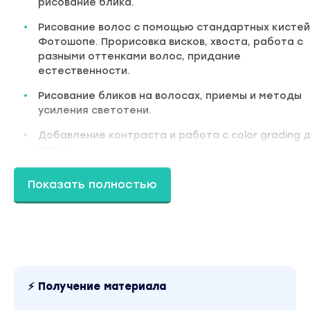
рисование блика.
Рисование волос с помощью стандартных кистей
Фотошопе. Прорисовка висков, хвоста, работа с
разными оттенками волос, придание
естественности.
Рисование бликов на волосах, приемы и методы
усиления светотени.
Добавление контраста и работа с color grading 
волос.
Курс по макияжу, программа:
Показать полностью
Теория макияжа: что такое растушевка и зачем
нужна, самые грубые ошибки ретушеров.
Расположение теней, полутеней и света в
классическом макияже – на что смотреть и ка
ретачить.
⚡ Получение материала
Проявка в Камере роу и построение формы с
помощью ДБ. Коррекция оттенков и плотности