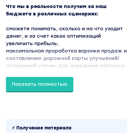
Что мы в реальности получим за наш
бюджета в различных сценариях:
сможете понимать, сколько и на что уходит
денег, и за счет каких оптимизаций
увеличить прибыль;
максимальная проработка воронки продаж и
составлению дорожной карты улучшений/
устранений утечек для доведения карточки
до ТОП-уровня по ее конвертирующей
способности;
Показать полностью
собирать все метрики в одну систему и
видеть взаимосвязи: какие действия и каким
образом влияют на продвижение и продажи
карточки; поймем как находить и устранять
то, что нам мешает, и как замечать то, что
дает результат и усиливать это.
⚡ Получение материала
запускать тестовую рекламу, выявлять