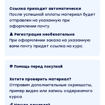
эффективные связки и тестировать ключи
Ссылка приходит автоматически
на небольших бюджета. Прокачка полок,
После успешной оплаты материал будет
аукцион+АРК, ДРР, стратегии под цели - вот
отправлен на указанную при
это все.
оформлении почту.
👤 Регистрация необязательна
Разберем мой вариант ускоренной системы
При оформлении заказа на указанную
вывода карточки в ТОП и работу с
вами почту придет ссылка на курс.
альтернативными методами продвижения
товаров.
Настройку системной конвейерной работы с
внешним трафиком
💬 Помощь перед покупкой
и таблицы, инструменты, гайды…
Хотите проверить материал?
ВАЖНО: если вы рассчитываете, что можно
Отправим дополнительные скриншоты,
уделять обучению 10 минут в день и
пример видео или запись содержимого
получать результат — это обучение вам не
курса.
подойдет.
💰 Нашли дешевле?