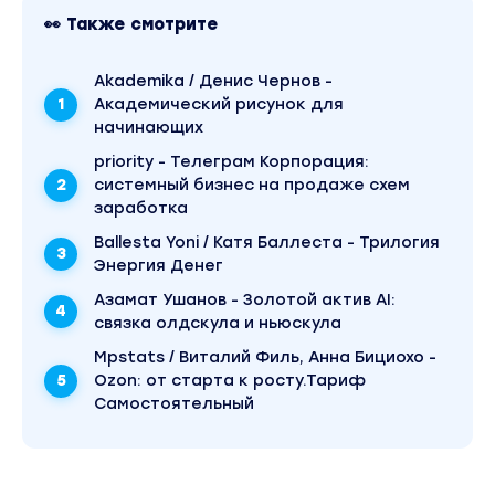
Модуль 7 Практикум.Форсаж вывод карточки
👀 Также смотрите
в топ
Модуль 8 Внешний трафик
Akademika / Денис Чернов -
Вы находитесь на странице товара «Max EVIRMA
Академический рисунок для
/ Максим Попов - Let`s Rock On WB - 5. Большой
начинающих
курс по продвижению на Wilderries. 2025. Тариф
Самостоятельный». Это версия материала в
priority - Телеграм Корпорация:
лучшем качестве без водяных знаков.
системный бизнес на продаже схем
Скриншоты содержимого, платформы и
качества записи можно посмотреть выше.
заработка
Материал относится к 2000 году. В магазине
Coursx.net материал доступен за 1100 рублей.
Ballesta Yoni / Катя Баллеста - Трилогия
Обучающий курс входит в рубрику «Бизнес,
Энергия Денег
менеджмент, продажи / Реклама и маркетинг».
Другие материалы автора «Максим Попов»
Азамат Ушанов - Золотой актив AI:
можно найти через поиск по сайту.
связка олдскула и ньюскула
Mpstats / Виталий Филь, Анна Бициохо -
Ozon: от старта к росту.Тариф
Самостоятельный