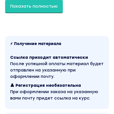
● Как понимать и поддерживать ребёнка:
Показать полностью
современные подходы к детской психике
● Запись супервизии с Алией Булатовой
● Финальная Zoom-встреча: подведение
итогов и старт нового этапа
Состав:
⚡ Получение материала
сопровождение кураторов-
Ссылка приходит автоматически
профессиональных психологов 5 дней в
После успешной оплаты материал будет
неделю
отправлен на указанную при
уроки в записи на учебной платформе, оч
оформлении почту.
комфортный режим
👤 Регистрация необязательна
лекции, супервизии, домашка
При оформлении заказа на указанную
наша инфраструктура для отработки
вами почту придет ссылка на курс.
техник, но это по желанию
стоимость только для анкеты предзаписи
109000 рублей