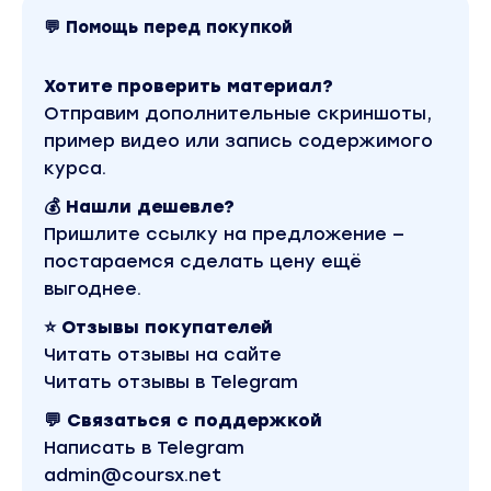
старт 7 июля
💬 Помощь перед покупкой
обучение 2 месяца онлайн
+ 2 месяца доступа
Хотите проверить материал?
Подробная программа во вложении PDF
Отправим дополнительные скриншоты,
Вы находитесь на странице товара «Алия
пример видео или запись содержимого
Булатова - Психфак.База: Типирование».
курса.
Оригинальная стоимость курса у автора
составляет 109000 рублей. В магазине
💰 Нашли дешевле?
Coursx.net данный материал доступен за 1990
рублей. Обучающий курс входит в рубрику
Пришлите ссылку на предложение —
«Психология / Саморазвитие и мотивация / Дети
постараемся сделать цену ещё
и родители». Другие материалы автора «Алия
Булатова» можно найти через поиск по сайту.
выгоднее.
⭐ Отзывы покупателей
Читать отзывы на сайте
Читать отзывы в Telegram
💬 Связаться с поддержкой
Написать в Telegram
admin@coursx.net