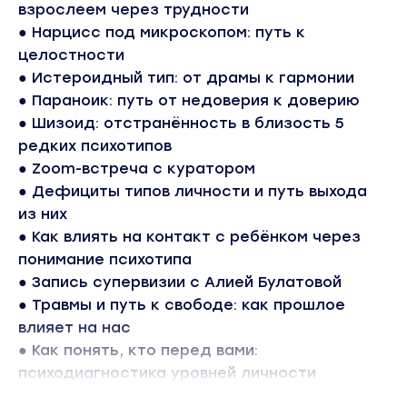
взрослеем через трудности
● Нарцисс под микроскопом: путь к
целостности
● Истероидный тип: от драмы к гармонии
● Параноик: путь от недоверия к доверию
● Шизоид: отстранённость в близость 5
редких психотипов
● Zoom-встреча с куратором
● Дефициты типов личности и путь выхода
из них
● Как влиять на контакт с ребёнком через
понимание психотипа
● Запись супервизии с Алией Булатовой
● Травмы и путь к свободе: как прошлое
влияет на нас
● Как понять, кто перед вами:
психодиагностика уровней личности
● Психотипы на экране: учимся через кино