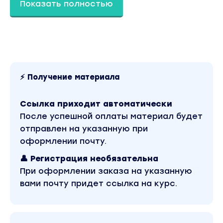
составляет 24000 рублей. В магазине
Показать полностью
Coursx.net данный материал доступен за 979
рублей. Обучающий курс входит в рубрику
«Эзотерика и оккультизм». Другие материалы
автора «Инна Тлиашинова» можно найти через
поиск по сайту.
⚡ Получение материала
Ссылка приходит автоматически
После успешной оплаты материал будет
отправлен на указанную при
оформлении почту.
👤 Регистрация необязательна
При оформлении заказа на указанную
вами почту придет ссылка на курс.