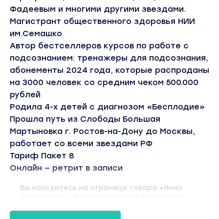
Фадеевым и многими другими звездами.
Магистрант общественного здоровья НИИ
им.Семашко
Автор бестселлеров курсов по работе с
подсознанием: тренажеры для подсознания,
абонементы 2024 года, которые распроданы
на 3000 человек со средним чеком 500.000
рублей
Родила 4-х детей с диагнозом «Бесплодие»
Прошла путь из Слободы Большая
Мартыновка г. Ростов-на-Дону до Москвы,
работает со всеми звездами РФ
Тариф Пакет 8
Онлайн — ретрит в записи
Вы находитесь на странице товара «Инна
Тлиашинова - Влияние каждой планеты на
подсознание человека. Тариф Пакет 8».
Оригинальная стоимость курса у автора