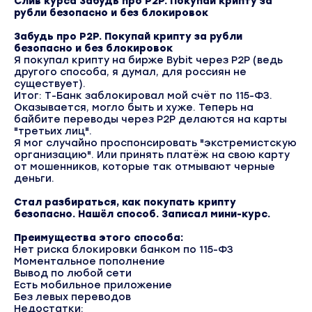
Слив курса Забудь про P2P. Покупай крипту за
рубли безопасно и без блокировок
Забудь про P2P. Покупай крипту за рубли
безопасно и без блокировок
Я покупал крипту на бирже Bybit через P2P (ведь
другого способа, я думал, для россиян не
существует).
Итог: Т-Банк заблокировал мой счёт по 115-ФЗ.
Оказывается, могло быть и хуже. Теперь на
байбите переводы через P2P делаются на карты
"третьих лиц".
Я мог случайно проспонсировать "экстремистскую
организацию". Или принять платёж на свою карту
от мошенников, которые так отмывают черные
деньги.
Стал разбираться, как покупать крипту
безопасно. Нашёл способ. Записал мини-курс.
Преимущества этого способа:
Нет риска блокировки банком по 115-ФЗ
Моментальное пополнение
Вывод по любой сети
Есть мобильное приложение
Без левых переводов
Недостатки: