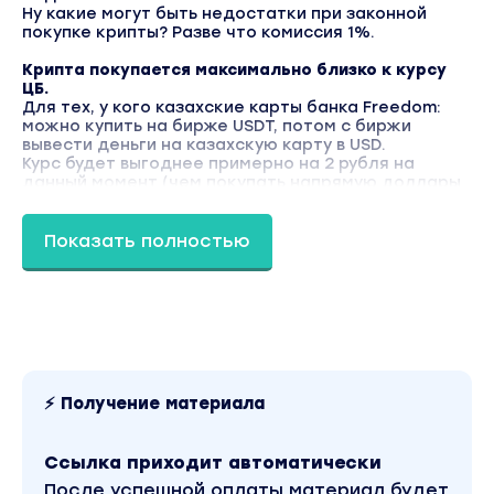
Ну какие могут быть недостатки при законной
покупке крипты? Разве что комиссия 1%.
Крипта покупается максимально близко к курсу
ЦБ.
Для тех, у кого казахские карты банка Freedom:
можно купить на бирже USDT, потом с биржи
вывести деньги на казахскую карту в USD.
Курс будет выгоднее примерно на 2 рубля на
данный момент (чем покупать напрямую доллары
во Freedom).
Содержание мини-курса:
Показать полностью
1. Регистрация на крипто бирже
2. Пополнение биржи с банка РФ
3. Покупка USDT за рубли с баланса
4. Вывод USDT на свой кошелек.
Бонус:
Инструкция, как выпустить банковскую карту
- Пополнение карты криптой (USDT)
⚡ Получение материала
- Комиссия за выпуск карты 30 долларов
- Обслуживание карты бесплатное 5 лет
- Карта именная
Ссылка приходит автоматически
- Привязка к вашей почте и номеру телефона
- Есть возможность выпуска пластиковой карты и
После успешной оплаты материал будет