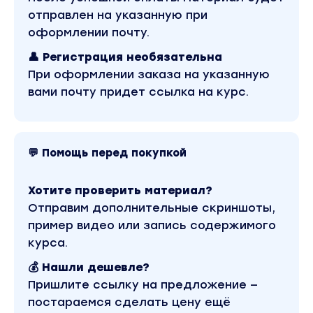
доставка в РФ (по миру)
отправлен на указанную при
- Страна-эмитент Гонконг
- Привязка к Google Pay (Apple Pay скоро)
оформлении почту.
- Оплата в любых зарубежных интернет и
оффлайн магазинах
👤 Регистрация необязательна
При оформлении заказа на указанную
Вы находитесь на странице товара «Авторская
вами почту придет ссылка на курс.
- Забудь про P2P. Покупай крипту за рубли
безопасно и без блокировок». Это материал
2026 года. В магазине Coursx.net данный
материал доступен за 139 рублей. Обучающий
курс входит в рубрику «Инвестиции, Трейдинг,
💬 Помощь перед покупкой
Криптовалюта». Другие материалы автора
«Авторская» можно найти через поиск по сайту.
Хотите проверить материал?
Отправим дополнительные скриншоты,
пример видео или запись содержимого
курса.
💰 Нашли дешевле?
Пришлите ссылку на предложение —
постараемся сделать цену ещё