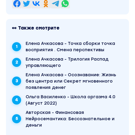
6 сессий
Чат для обсуждения и моей обратной связи
Записи сессий в личном кабинете
👀 Также смотрите
Вы находитесь на странице товара «Елена
Ачкасова - Точка сборки точка восприятия
Елена Ачкасова - Точка сборки точка
.Смена перспективы .Тариф Онлайн-тренинг». В
магазине Coursx.net данный материал доступен
восприятия . Смена перспективы
за 535 рублей. Обучающий курс входит в рубрику
«Психология». Другие материалы автора
Елена Ачкасова - Трилогия Распад
«Елена Ачкасова» можно найти через поиск по
управляющего
сайту.
Елена Ачкасова - Осознавание: Жизнь
без центра или Секрет мгновенного
появления денег
Ольга Василенко - Школа оргазма 4.0
(Август 2022)
Авторская - Финансовая
Нейросемантика: Бессознательное и
деньги