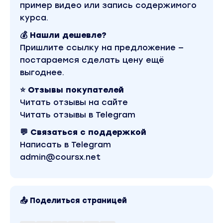
без заранее заданных рамок.
пример видео или запись содержимого
курса.
Формат тренинга
💰 Нашли дешевле?
6 онлайн-сессий (12, 15, 18, 21, 24, 27 марта) в
Пришлите ссылку на предложение —
Zoom – глубочайший процесс раскрытия
темы в прямом эфире.
постараемся сделать цену ещё
выгоднее.
Чат в Telegram – постоянная поддержка,
общение с участниками, ответы на все
⭐ Отзывы покупателей
вопросы.
Читать отзывы на сайте
Читать отзывы в Telegram
Возможно, дополнительные проясняющие
эфиры.
💬 Связаться с поддержкой
Записи всех сессий в личном кабинете –
Написать в Telegram
можно возвращаться и пересматривать в
admin@coursx.net
удобное время.
Тариф Онлайн-тренинг
при оплате до 27.02 23:59 мск участие в
📤 Поделиться страницей
Формате "Присутствие" в подарок