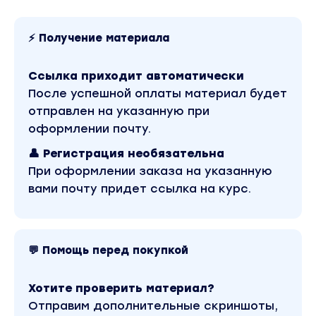
Как смена перспективы обнажает
отсутствие выбора и необходимость в нём?
⚡ Получение материала
Чистое осознавание
Ссылка приходит автоматически
Что остаётся, когда убраны все точки
опоры?
После успешной оплаты материал будет
отправлен на указанную при
Практическое погружение в чистую
оформлении почту.
осознанность, свободную от любых
концепций.
👤 Регистрация необязательна
Жизнь без фиксации
При оформлении заказа на указанную
вами почту придет ссылка на курс.
Как жить без привязанности к точке сборки?
Как остаться в естественном движении
восприятия?
💬 Помощь перед покупкой
Интеграция опыта в повседневность.
Это не жёсткая структура и не заранее
Хотите проверить материал?
определённая программа. Процесс живой. Он
Отправим дополнительные скриншоты,
будет раскрываться в моменте, в прямом эфире,