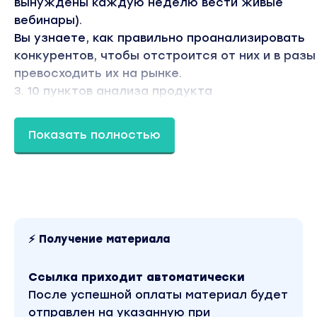
вынуждены каждую неделю вести живые
вебинары).
Вы узнаете, как правильно проанализировать
конкурентов, чтобы отстроится от них и в разы
превосходить их на рынке.
3. 10 пунктов анализа продукта
Вы узнаете, как правильно презентовать проду
чтобы на него был спрос и целевой клиент зах
Показать полностью
его купить.
Это даст вам четкое понимание того, как
презентовать ваш У.Н.П. Оффер, о котором я
расскажу далее...
4. Анализ уровня "Софистикации" Рынка
Здесь вы узнаете, как определить стадию
⚡ Получение материала
“опытности рынка".
Что это значит?
Ссылка приходит автоматически
К примеру, 15-летний паренёк хочет подцепить 
После успешной оплаты материал будет
летнюю девушку со словами “привет, малая, у
отправлен на указанную при