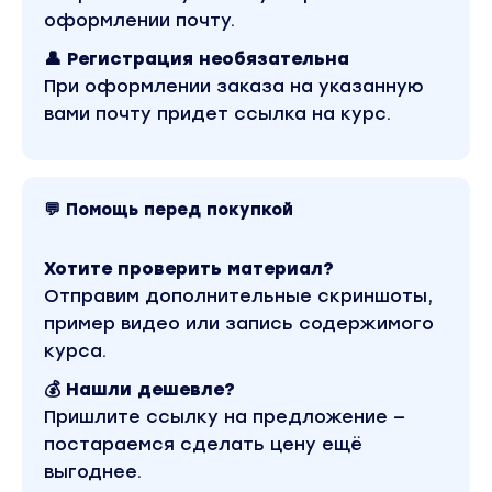
есть айфон. Пошли гулять".
оформлении почту.
Сработает ли это?
👤 Регистрация необязательна
Нет. Потому что 15-летний парень и его слова
При оформлении заказа на указанную
(маркетинг) отстают от текущего уровня деву
вами почту придет ссылка на курс.
(рынка).
А если бы к ней подошел солидный, культурный
летний бизнесмен с правильными словами?
Ну, вы поняли...
💬 Помощь перед покупкой
Если вы ошибетесь в стадии Софистикации и
будете говорить с клиентом неправильно, то
Хотите проверить материал?
автоворонка не будет продавать.
Отправим дополнительные скриншоты,
Только после того, как вы правильно определи
пример видео или запись содержимого
уровень Софистикации, вы сможете создать
курса.
правильный посыл для своей целевой аудитори
💰 Нашли дешевле?
Ваш клиент будет думать: "О! Это как раз то, ч
Пришлите ссылку на предложение —
мне нужно!"
постараемся сделать цену ещё
5. Анализ уровня "Осознанности" Рынка (Aware
выгоднее.
Level)