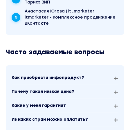
Тариф ВИП
Как оперативно найти первых клиентов?
Анастасия Югова | it_marketer |
Урок 0 Вводный урок
itmarketer - Комплексное продвижение
Урок 1 Где искать?
ВКонтакте
Урок 2 Упаковка себя как эксперта
Вы находитесь на странице товара
«Marketplace Academica / Павел Шевченко -
Ассистент + аккаунт-менеджер Wildberries».
Часто задаваемые вопросы
Это материал 2022 года. В магазине Coursx.net
данный материал доступен за 850 рублей.
Обучающий курс входит в рубрику «Бизнес,
менеджмент, продажи / Wildberries». Другие
материалы автора «Павел Шевченко» можно
найти через поиск по сайту.
Как приобрести инфопродукт?
Почему такая низкая цена?
Какие у меня гарантии?
Из каких стран можно оплатить?