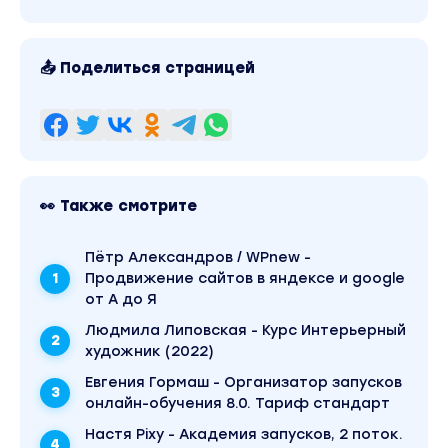
Урок 14 Работа с фулфилментами
Урок 15 Отзывы и вопросы
📤 Поделиться страницей
Работа с претензиями
Удаление отзывов
Урок 16 Участие в акциях
Урок 17 Работа с ценами
Урок 18 Отчёты Wildberries
👀 Также смотрите
Остатки по складам
Пётр Александров / WPnew -
Сводный по поставщику
Продвижение сайтов в яндексе и google
от А до Я
Продажи
Людмила Липовская - Курс Интерьерный
Урок 19 Раздел финансы в кабинете
художник (2022)
продавца
Евгения Гормаш - Организатор запусков
Урок 20 Работа с Технической поддержкой
онлайн-обучения 8.0. Тариф стандарт
Wildberries
Настя Pixy - Академия запусков, 2 поток.