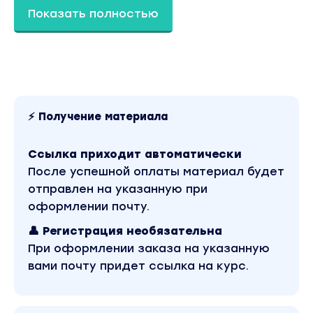
Урок 3 Обзор кабинета продавца Wildberries
Показать полностью
Урок 4 Алгоритмы Wildberries
Урок 5 Где брать актуальную информацию о
работе с маркетплейсом
Урок 6 Экономика торговли на маркетплейсе
Ассистент/Аккаунт-менеджер Wildberries
⚡ Получение материала
Урок 0 Вводный урок
Урок 1 Сервис аналитики MPStats
Ссылка приходит автоматически
Урок 2 Создание карточек и их загрузка
После успешной оплаты материал будет
отправлен на указанную при
Массовое добавление товаров
оформлении почту.
Редактирование товаров
👤 Регистрация необязательна
Дозагрузка цветов и размеров
При оформлении заказа на указанную
вами почту придет ссылка на курс.
Добавление рекомендаций
Управление штрихкодами