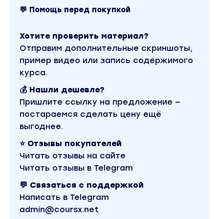
Загрузка логотипа товара
💬 Помощь перед покупкой
Урок 3 Работа с приложением
Урок 4 Смена названия товара
Хотите проверить материал?
Урок 5 Что такое SEO
Отправим дополнительные скриншоты,
пример видео или запись содержимого
Анализ ключевых запросов
курса.
Присутствие в категориях
💰 Нашли дешевле?
Пошаговая инструкция по SEO-оптимизации
Пришлите ссылку на предложение —
карточки товара
постараемся сделать цену ещё
выгоднее.
Урок 6 Маркировка товара
Урок 7 Правила упаковки и отгрузки
⭐ Отзывы покупателей
Урок 8 Работа с расхождениями
Читать отзывы на сайте
Урок 9 FBS и FBO
Читать отзывы в Telegram
Урок 10 Создание отгрузки на FBO
💬 Связаться с поддержкой
Урок 11 Региональные склады
Написать в Telegram
Урок 12 Транзитные поставки
admin@coursx.net
Урок 13 Работа со складом FBS