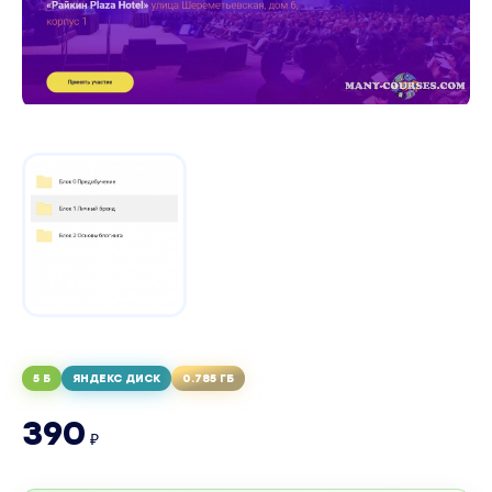
5 Б
ЯНДЕКС ДИСК
0.785 ГБ
390
₽