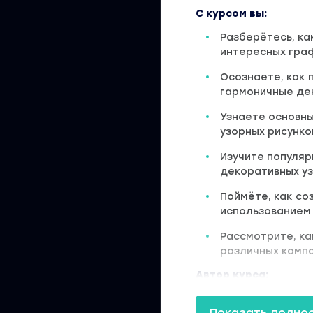
С курсом вы:
Разберётесь, ка
интересных гра
Осознаете, как
гармоничные де
Узнаете основны
узорных рисунко
Изучите популяр
декоративных у
Поймёте, как со
использованием
Рассмотрите, ка
различных комп
Автор курса:
Евгения Кондакова
Х
Иллюстратор и граф
творческих дисципли
Показать полно