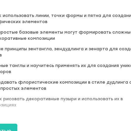
к использовать линии, точки формы и пятна для создан
фических элементов
 простые базовые элементы могут формировать сложны
коративные композиции
е принципы зентангла, зендудлинга и зенарта для созд
в
ные танглы и научитесь применять их для создания уни
зоров
здавать флористические композиции в стиле дудлинга 
 простых элементов
к рисовать декоративные пузыри и использовать их в
озициях
удожница
ический дизайнер. Имеет 5-летний опыт преподавания
н, различных техник рисования и креативного мышлени
стью