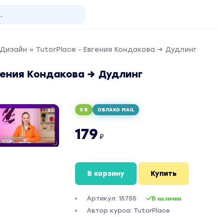
 Дизайн
» TutorPlace - Евгения Кондакова → Дудлинг
вгения Кондакова → Дудлинг
5 Б
ОБЛАКО MAIL
179
₽
В корзину
Купить
Артикул: 15755
В наличии
Автор курса: TutorPlace