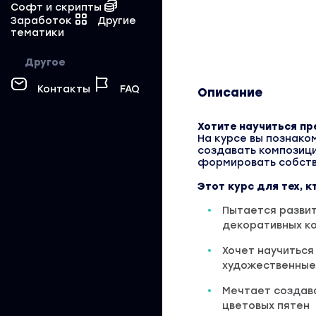
Софт и скрипты
Заработок
Другие
тематики
Другое
Контакты
FAQ
Описание
Хотите научиться пр
На курсе вы познако
создавать композици
формировать собств
Этот курс для тех, к
Пытается развит
декоративных к
Хочет научиться
художественные
Мечтает создава
цветовых пятен