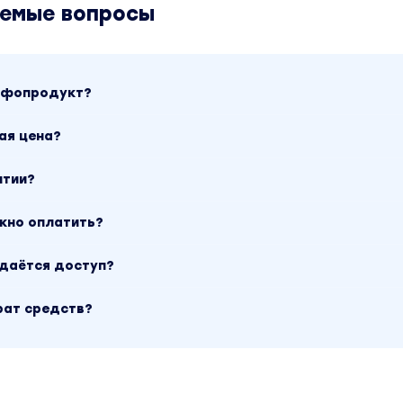
аемые вопросы
странице товара «TutorPlace - Евгения Кондакова → Дуд
 года. В магазине Coursx.net данный материал доступен
й курс входит в рубрику «Графика и Дизайн». Другие м
e» можно найти через поиск по сайту.
инфопродукт?
ая цена?
нтии?
ожно оплатить?
ыдаётся доступ?
рат средств?