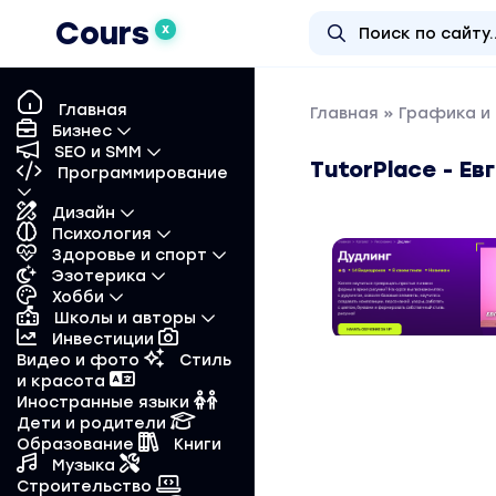
Cours
X
Главная
Главная
»
Графика и
Бизнес
SEO и SMM
TutorPlace - Е
Программирование
Дизайн
Психология
Здоровье и спорт
Эзотерика
Хобби
Школы и авторы
Инвестиции
Видео и фото
Стиль
и красота
Иностранные языки
Дети и родители
Образование
Книги
Музыка
Строительство