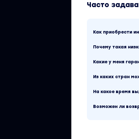
СКАЧАТЬ
Часто задав
Вы находитесь на 
Это материал 2026
рублей. Обучающи
автора «TutorPlac
Как приобрести 
Почему такая низк
Какие у меня гара
Из каких стран м
На какое время в
Возможен ли возв