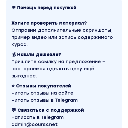
предоплатой, что позволит продавать
💬 Помощь перед покупкой
товары без вложений и успешно закрывать
сделки
Хотите проверить материал?
Отправим дополнительные скриншоты,
Модуль «Авито»
пример видео или запись содержимого
Регистрация и верификация на Авито»
курса.
Аналитика спроса, инструмент аналитики
💰 Нашли дешевле?
Тарифы для бизнеса
Пришлите ссылку на предложение —
Как составить продающее описания
постараемся сделать цену ещё
объявление
выгоднее.
Факторы влияют на позиции объявлений
Результат:
⭐ Отзывы покупателей
Научишься создавать и настраивать
Читать отзывы на сайте
объявления на Авито, используя аналитику
Читать отзывы в Telegram
спроса
💬 Связаться с поддержкой
Освоишь составление продающих описаний,
Написать в Telegram
подбор ключевых слов и оптимизацию
admin@coursx.net
позиций объявлений для повышения их