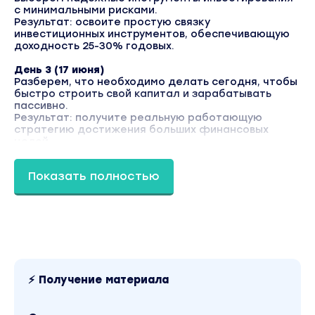
с минимальными рисками.
Результат: освоите простую связку
инвестиционных инструментов, обеспечивающую
доходность 25-30% годовых.
День 3 (17 июня)
Разберем, что необходимо делать сегодня, чтобы
быстро строить свой капитал и зарабатывать
пассивно.
Результат: получите реальную работающую
стратегию достижения больших финансовых
целей.
Бонусы:
Показать полностью
- Бонус 1:
гайд «Как накопить на квартиру без кредитов и
ипотек» — там конкретная логика: сколько, куда и
в каком порядке откладывать,
чтобы через несколько лет у вас была реальная
сумма, а не вопрос «куда опять делись деньги».
- Бонус 2:
гайд «Как с помощью инвестиционных
⚡ Получение материала
инструментов получать стабильно и безопасно
25% годовых»
Инструкция «Как получать до 60 000 ₽ от