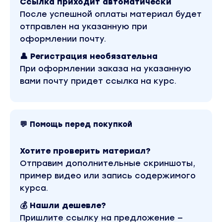
Ссылка приходит автоматически
государства ежегодно»
После успешной оплаты материал будет
- Бонус 3:
отправлен на указанную при
стратегия «Колесо» по облигациям — пошаговое
оформлении почту.
руководство, как настроить портфель так,
чтобы купоны от надежных компаний капали вам
на счет регулярно и создавали непрерывный
👤 Регистрация необязательна
денежный поток.
При оформлении заказа на указанную
вами почту придет ссылка на курс.
Автор Федор Сидоров
- Основатель «Школы Практического
Инвестирования»
- Практикующий инвестор с 11-летним стажем,
создавший капитал >68 млн руб.
- Обучил инвестированию более 17 000 человек
💬 Помощь перед покупкой
- Автор статей на тему инвестиций в Forbes,
Ведомости, Деловой Петербург и др.
Хотите проверить материал?
Тариф Премиум:
Отправим дополнительные скриншоты,
Записи 3-х эфиров тренинга
пример видео или запись содержимого
курса.
Дополнительный закрытый эфир
💰 Нашли дешевле?
Бонус: как с помощью инвестиционных
Пришлите ссылку на предложение —
инструментов получать стабильно и