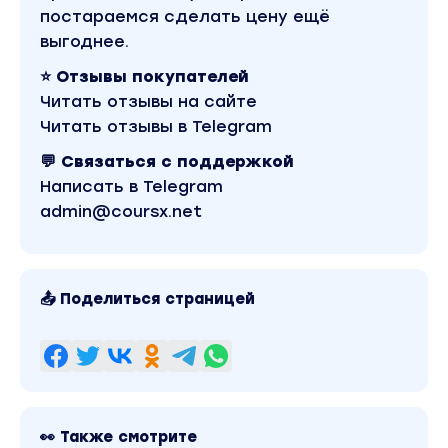
постараемся сделать цену ещё
безопасно 25% годовых
выгоднее.
15, 16, 17 июня в 20:00.
⭐ Отзывы покупателей
Читать отзывы на сайте
Вы находитесь на странице товара «Федор
Сидоров - Пассивный доход до 125 000 ₽. Тариф
Читать отзывы в Telegram
Премиум». Это материал 2026 года. В магазине
Coursx.net данный материал доступен за 149
💬 Связаться с поддержкой
рублей. Обучающий курс входит в рубрику
Написать в Telegram
«Инвестиции, Трейдинг, Криптовалюта». Другие
материалы автора «Федор Сидоров» можно
admin@coursx.net
найти через поиск по сайту.
📤 Поделиться страницей
👀 Также смотрите