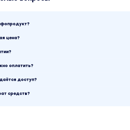
инфопродукт?
ая цена?
нтии?
ожно оплатить?
ыдаётся доступ?
рат средств?