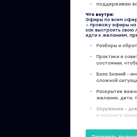
поддерживаю ва
Что внутри:
Эфиры по всем сфе
— провожу эфиры на 
как выстроить свою 
идти к желаниям, п
Разборы и обрат
Практики и сове
состоянии, что
База Знаний - и
сложной ситуац
Раскрытие важны
желания, дети, 
Окружение - до
и получить прин
Темы в июне:
1 Чем хуже, тем
Показать полно