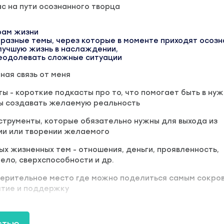
с на пути осознанного творца
рам жизни
разные темы, через которые в моменте приходят осозн
лучшую жизнь в наслаждении,
реодолевать сложные ситуации
ная связь от меня
ты - короткие подкасты про то, что помогает быть в ну
бы создавать желаемую реальность
нструменты, которые обязательно нужны для выхода из
ии или творении желаемого
х жизненных тем - отношения, деньги, проявленность,
тело, сверхспособности и др.
верительное место где можно поделиться самым сокро
ятие и поддержку
 лучше
стью