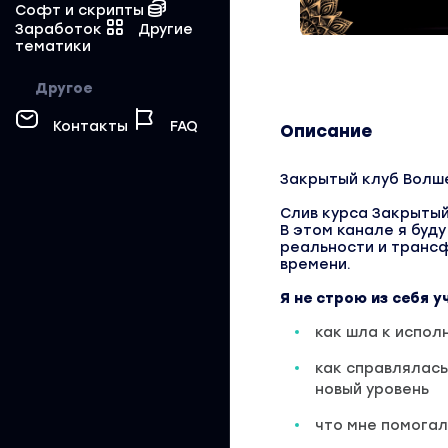
Софт и скрипты
Заработок
Другие
тематики
Другое
Контакты
FAQ
Описание
Закрытый клуб Волше
Слив курса Закрытый
В этом канале я буд
реальности и транс
времени.
Я не строю из себя у
как шла к испол
как справлялась
новый уровень
что мне помогал