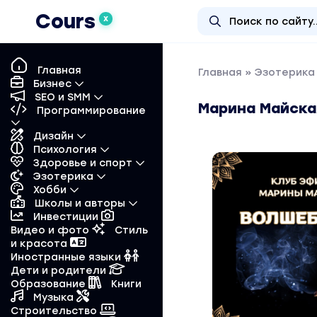
Cours
X
Главная
Главная
»
Эзотерика 
Бизнес
SEO и SMM
Марина Майска
Программирование
Дизайн
Психология
Здоровье и спорт
Эзотерика
Хобби
Школы и авторы
Инвестиции
Видео и фото
Стиль
и красота
Иностранные языки
Дети и родители
Образование
Книги
Музыка
Строительство