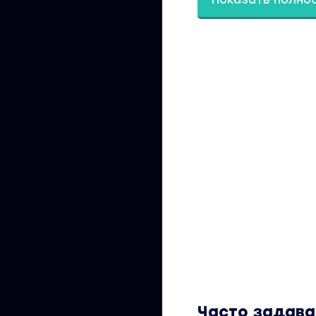
2 Истории
3 Иллюзия + ден
4 Что у вас "не 
Скачать:
Вы находитесь на
Волшебники. Июнь»
материал доступен
оккультизм». Дру
поиск по сайту.
Часто задав