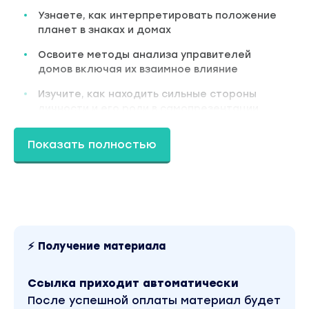
Узнаете, как интерпретировать положение
планет в знаках и домах
Освоите методы анализа управителей
домов включая их взаимное влияние
Изучите, как находить сильные стороны
личности и его роли в самопрезентации
человека
Показать полностью
Обучитесь структурировать большой объём
астрологической информации без путаницы
Автор курса:
Серафима Золотарева
Актриса
Советская и российская актриса театра и кино,
телеведущая. Заслуженная артистка России
(2007). Звезда проекта "Гадалка" на TV3. Имеет
диплом психолога, обладает многовековыми
⚡ Получение материала
знаниями своего рода. Является опытным
консультантом с более чем 30-летним стажем
работы во всех сферах вашей жизни.
Ссылка приходит автоматически
После успешной оплаты материал будет
Программа: