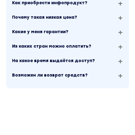
Урок 64. Введение в предсказательную
Как приобрести инфопродукт?
астрологию. Транзиты, аспекты, события.
Урок 65. Транзиты быстрых планет (Луна,
Почему такая низкая цена?
Меркурий, Венера, Марс).
Урок 66. Транзиты Юпитера, год роста и
возможностей.
Какие у меня гарантии?
Урок 67. Транзиты Сатурна. Уроки, структура,
ограничения. Анализ текущих транзитов Юпитера
и Сатурна в натальной карте.
Из каких стран можно оплатить?
Урок 68. Транзиты внешних планет (Уран, Нептун,
Плутон) — поколенческие сдвиги.
Урок 69. Метод Солнечного Возвращения – Соляр.
На какое время выдаётся доступ?
Что это и зачем.
Урок 70. Разбор солярного Асцендента.
Урок 71. Инструменты астролога: программы (Sotis,
Возможен ли возврат средств?
Astrozet) и сайты (astro.com).
Урок 72. Как правильно построить карту: данные,
настройки, система домов.
Урок 73. Астрологическая консультация.
Показатели профессионального консультанта в
карте.
Урок 74. Типология клиентов.
Урок 75. Фокус на вопросе: выбор правильных
домов и техник.
Урок 76. Практика кейса. Запрос "Профессия и
самореализация".