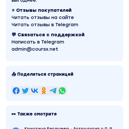
выгоднее.
Урок 25. Анализ домов и управителей домов в
натальной карте.
⭐ Отзывы покупателей
Урок 26. Анализ Лагнеша в натальной карте.
Урок 27. 27 Анализ луны в натальной карте.
Читать отзывы на сайте
Урок 28. Анализ Меркурия в натальной карте.
Читать отзывы в Telegram
Урок 29. Анализ Венеры в натальной карте.
Урок 30. Анализ Марса в в натальной карте.
💬 Связаться с поддержкой
Урок 31. Анализ Юпитера в натальной карте.
Урок 32. Анализ Сатурна в натальной карте.
Написать в Telegram
Урок 33. Анализ Солнца в натальной карте.
admin@coursx.net
Урок 34. Анализ Меркурия в 12 домах .
Урок 35. Анализ Венеры в 12 домах.
Урок 36. Анализ Марса в 12 домах .
Урок 37. Анализ Юпитера в 12 домах.
Урок 38. Анализ Сатурна в 12 домах.
Урок 39. Раху и Кету в натальной карте.
📤 Поделиться страницей
Урок 40. Анализ силы планет, гармонизация
планет.
Урок 41. Анализ Аспектов планет в натальной
карте.
Урок 42. Анализ Аспектов планет в натальной
карте.
Урок 43. Анализ гармонии в партнерстве.
Урок 44. Конфигурации аспектов. Бисекстиль и
👀 Также смотрите
Квинконс.
Урок 45. Практический разбор. Карта известной
личности .
Кристина Бегашева - Астрология с 0. 9