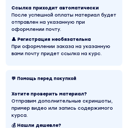
Что вы получите:
Ссылка приходит автоматически
После успешной оплаты материал будет
Понятную картину происходящего в мире
отправлен на указанную при
Разбор сценария по валюте (рубль и
оформлении почту.
доллар)
👤 Регистрация необязательна
Реальные факты и выводы
При оформлении заказа на указанную
вами почту придет ссылка на курс.
Возможность задать вопросы в прямом
эфире
Этот вебинар для тех, кто хочет понимать, что
происходит на самом деле, а не читать
💬 Помощь перед покупкой
очередную версию из прессы
Об авторе:
Хотите проверить материал?
Известный финансовый аналитик, радио- и
Отправим дополнительные скриншоты,
телеведущий, автор статей;
пример видео или запись содержимого
курса.
Вице-президент банка «Держава»,
управляющий активами;
💰 Нашли дешевле?