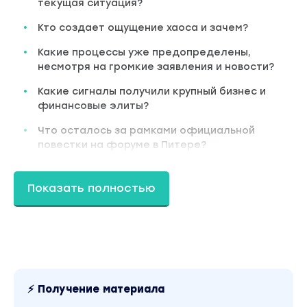
текущая ситуация?
Кто создает ощущение хаоса и зачем?
Какие процессы уже предопределены,
несмотря на громкие заявления и новости?
Какие сигналы получили крупный бизнес и
финансовые элиты?
Что осталось за рамками официальной
повестки на форуме в Питере?
Какие решения уже приняты и как они
повлияют на экономику страны?
Показать полностью
Какие отрасли и компании находятся в зоне
повышенного риска?
Какие будут перемены во власти и большом
бизнесе?
Что ждет население, бизнес и финансовые
⚡ Получение материала
рынки в ближайшие месяцы?