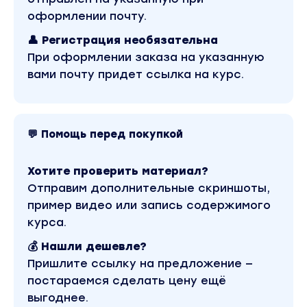
начинающих». Это материал 2021 года. В
магазине Coursx.net данный материал доступен
оформлении почту.
за 169 рублей. Обучающий курс входит в рубрику
«Графика и Дизайн». Другие материалы автора
👤 Регистрация необязательна
«Татьяна Савитраш» можно найти через поиск
При оформлении заказа на указанную
по сайту.
вами почту придет ссылка на курс.
💬 Помощь перед покупкой
Хотите проверить материал?
Отправим дополнительные скриншоты,
пример видео или запись содержимого
курса.
💰 Нашли дешевле?
Пришлите ссылку на предложение —
постараемся сделать цену ещё
выгоднее.