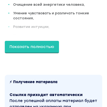
Очищение всей энергетики человека,
Умение чувствовать и различать тонкие
состояния,
Развитие интуиции,
Умение наслаждаться процессом,
Возможность изменить свой внутренний и
Показать полностью
внешний мир.
Программа:
Основная часть — 4 занятия по
энергетическому рисованию,
Энергетическая практика — 4 занятия.
⚡ Получение материала
ИСТОЧНИК
Ссылка приходит автоматически
СКАЧАТЬ
Вы находитесь на странице товара «Татьяна
После успешной оплаты материал будет
Савитраш - Энергетическое рисование для
отправлен на указанную при