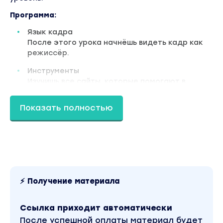
Программа:
Язык кадра
После этого урока начнёшь видеть кадр как
режиссёр.
Инструменты
Изучишь все сайты, которые помогают в
создании ИИ-кино.
Показать полностью
Сценарии
Научишься правильно писать сценарии для
будущего короткого метра в ИИ.
Подготовка материала и референсов для
генераций
Создание сцен для фильма в ИИ
⚡ Получение материала
Предпродакшн
Монтаж готового ИИ фильма, подборка
Ссылка приходит автоматически
саундизайна
После успешной оплаты материал будет