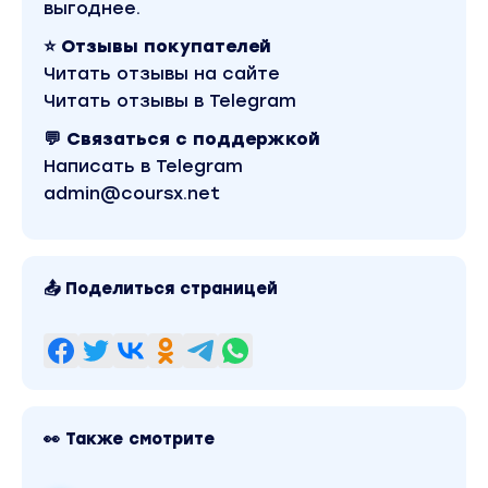
года. В магазине Coursx.net данный материал
выгоднее.
доступен за 169 рублей. Обучающий курс входит
в рубрику «Видео и фото». Другие материалы
⭐ Отзывы покупателей
автора «Валерия Юрова» можно найти через
Читать отзывы на сайте
поиск по сайту.
Читать отзывы в Telegram
💬 Связаться с поддержкой
Написать в Telegram
admin@coursx.net
📤 Поделиться страницей
👀 Также смотрите