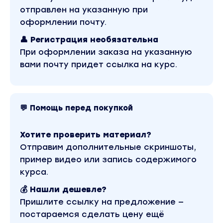
отправлен на указанную при
Автор Лерика Юрова (lerika_yurova)
оформлении почту.
Более 200000 подписчиков в инстаграм
👤 Регистрация необязательна
Создает кино в ИИ
При оформлении заказа на указанную
Обучает создавать кинематографичные
вами почту придет ссылка на курс.
короткометражки, за которые готовы много
платить.
Тариф Gold
💬 Помощь перед покупкой
Полная программа
6 уроков от идеи до монтажа готового
Хотите проверить материал?
ролика
Отправим дополнительные скриншоты,
Бонусные материалы
пример видео или запись содержимого
Методички, готовые промпты
курса.
ИСТОЧНИК
💰 Нашли дешевле?
СКАЧАТЬ
Пришлите ссылку на предложение —
Вы находитесь на странице товара «Валерия
постараемся сделать цену ещё
Юрова - Формула кино». Это материал 2026