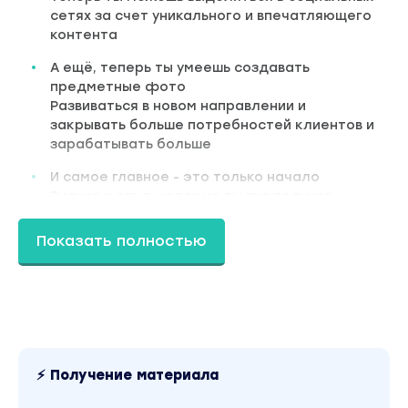
сетях за счет уникального и впечатляющего
контента
А ещё, теперь ты умеешь создавать
предметные фото
Развиваться в новом направлении и
закрывать больше потребностей клиентов и
зарабатывать больше
И самое главное - это только начало
Знания и опыт, которые ты тут получил,
открывают перед тобой дверь в мир
возможностей
Показать полностью
Это то, что позволит тебе развиваться
дальше и раскрывать свой потенциал в
предметной видеосъемке
Что тебя ждет на воркшопе:
2 больших блока - теория и практика
⚡ Получение материала
Там ты во всех подробностях узнаешь, как
работает формула впечатляющих видео