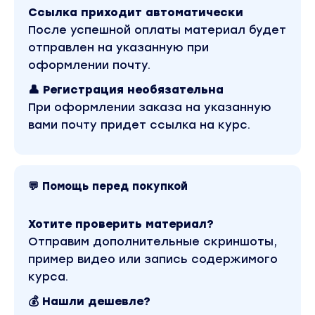
Ссылка приходит автоматически
Ты узнаешь, какое оборудование нужно для
После успешной оплаты материал будет
создания видео и как правильно его
отправлен на указанную при
выбрать
оформлении почту.
Ты начнешь понимать, как управлять
👤 Регистрация необязательна
источниками света для получения
При оформлении заказа на указанную
профессиональной картинки
вами почту придет ссылка на курс.
Научишься выставлять правильные
настройки камеры при съемке
Перестанешь делать губительные ошибки,
💬 Помощь перед покупкой
которые портят твои кадры
За один урок научишься пользоваться
Хотите проверить материал?
приложением Alight Motion
Отправим дополнительные скриншоты,
На воркшопе вы снимете и смонтируете
пример видео или запись содержимого
видеоролик
курса.
Тариф Базовый
💰 Нашли дешевле?
Доступ ко всем урокам воркшопа