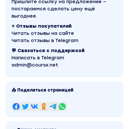
Пришлите ссылку на предложение —
ИСТОЧНИК
постараемся сделать цену ещё
выгоднее.
СКАЧАТЬ
Вы находитесь на странице товара «Ильнур
⭐ Отзывы покупателей
Вафин - Формула создания впечатляющих
видео. Воркшоп». Это материал 2024 года. В
Читать отзывы на сайте
магазине Coursx.net данный материал доступен
Читать отзывы в Telegram
за 169 рублей. Обучающий курс входит в рубрику
«Видео и фото». Другие материалы автора
💬 Связаться с поддержкой
«Ильнур Вафин» можно найти через поиск по
сайту.
Написать в Telegram
admin@coursx.net
📤 Поделиться страницей