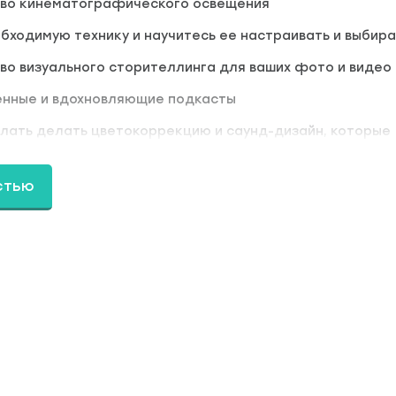
тво кинематографического освещения
бходимую технику и научитесь ее настраивать и выбира
во визуального сторителлинга для ваших фото и видео
енные и вдохновляющие подкасты
лать делать цветокоррекцию и саунд-дизайн, которые
зрителей в вашу историю
- вы освоите востребованную профессию автора
стью
е либо развивать свой личный бренд, либо устро
одвижения брендов компаний.
 / 7 Модулей / 30 Видеоуроков
Научимся искать свой авторский голос и ставить к
ение. Создадим багаж вашего творческого топли