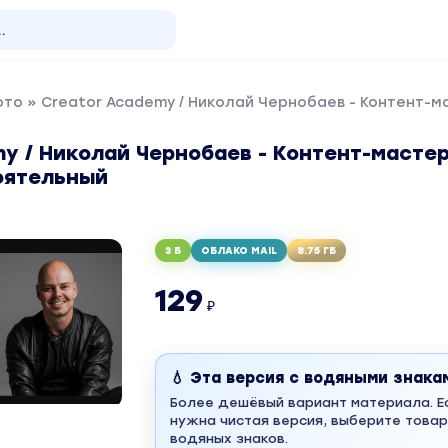
ото
» Creator Academy / Николай Чернобаев - Контент-
y / Николай Чернобаев - Контент-мастер
оятельный
3 Б
ОБЛАКО MAIL
8.75 ГБ
129
₽
💧 Эта версия с водяными знака
Более дешёвый вариант материала. Е
нужна чистая версия, выберите товар
водяных знаков.