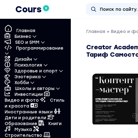
Cours
X
Главная
Главная
»
Видео и ф
Бизнес
SEO и SMM
Creator Academ
Программирование
Тариф Самост
Дизайн
Психология
Здоровье и спорт
Эзотерика
Хобби
Школы и авторы
Инвестиции
Видео и фото
Стиль
и красота
Иностранные языки
Дети и родители
Образование
Книги
Музыка
Строительство