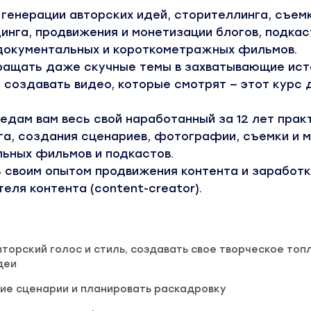
От генерации авторских идей, сторителлинга, съем
нга, продвижения и монетизации блогов, подкас
 документальных и короткометражных фильмов.
вращать даже скучные темы в захватывающие ист
и создавать видео, которые смотрят — этот курс 
редам вам весь свой наработанный за 12 лет прак
га, создания сценариев, фотографии, съемки и 
льных фильмов и подкастов.
 своим опытом продвижения контента и заработк
ля контента (content-creator).
вторский голос и стиль, создавать свое творческое топ
деи
ие сценарии и планировать раскадровку