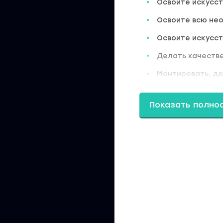
Освоите искусс
Освоите всю нео
Освоите искусст
Делать качеств
Монтировать, де
погрузят ваших 
И самое главное 
Показать полно
контента и сможет
на работу для пр
Программа
3 Месяца обучения
1 Модуль. Смысл. 
цели
2 Модуль. Вдохнов