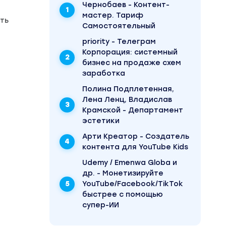
Чернобаев - Контент-
мастер. Тариф
ть
Самостоятельный
priority - Телеграм
Корпорация: системный
бизнес на продаже схем
заработка
Полина Подплетенная,
Лена Ленц, Владислав
Крамской - Департамент
иться
эстетики
Арти Креатор - Создатель
контента для YouTube Kids
Udemy / Emenwa Globa и
др. - Монетизируйте
YouTube/Facebook/TikTok
онтент-
быстрее с помощью
супер-ИИ
ва