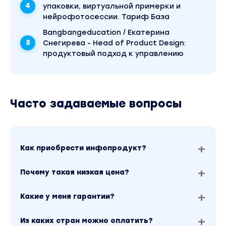
обывателем.
упаковки, виртуальной примерки и
нейрофотосессии. Тариф База
Четыре компонента графического дизайна.
Bangbangeducation / Екатерина
Растр, вектор, текст, цвет.
Снегирева - Head of Product Design:
Какой дизайн самый выигрышный в 2025 году.
продуктовый подход к управлению
Рынок маркетплейсов и дизайнеров.
3 модуль. Типографика и смыслы
Часто задаваемые вопросы
Блоковое мышление. Разбираем на
компоненты.
Основы типографики. Шрифт и
размерность. Подбор параметров.
Как приобрести инфопродукт?
Составление логик. Тезисы, триггеры, утп.
Почему такая низкая цена?
Основы типографики 2. Формирование
блоков.
Какие у меня гарантии?
Основы типографики 3. Отступы и
пространства.
Из каких стран можно оплатить?