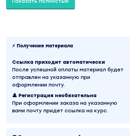
Показать полностью
научитесь создавать воронку слайдов
итог: плотная база построения
инфографических блоков и элементов
Третий месяц - Совершенствуемся
Прокачаете навыки фотошопа, научитесь
пользоваться midjourney, сделаете
⚡ Получение материала
конкурентное портфолио,
сформируете свой стиль, сделаете личный
Ссылка приходит автоматически
бренд
После успешной оплаты материал будет
итог: сформированные навыки прибыльного
дизайна на маркетплейсах
отправлен на указанную при
оформлении почту.
3 месяца плотного, сложного обучения
дизайну
👤 Регистрация необязательна
в результате прохождения всех модулей вы
При оформлении заказа на указанную
обретете понимание качественного
вами почту придет ссылка на курс.
высокоприбыльного дизайна на
маркетплейсах и не только
Новый формат обучения: теория