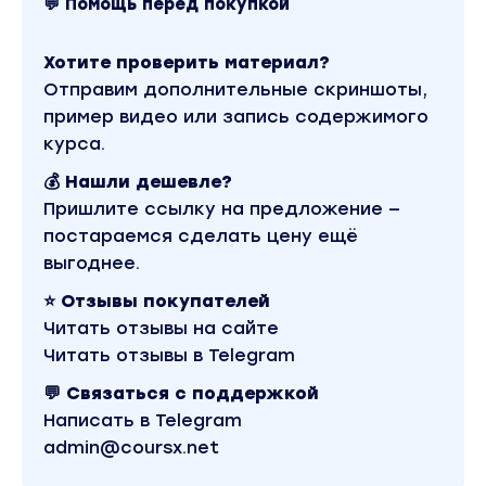
💬 Помощь перед покупкой
подкреплена нескучной практикой,
поэтому не придется зевать перед экрана
Хотите проверить материал?
Отправим дополнительные скриншоты,
Содержание авторской программы:
пример видео или запись содержимого
пройдем от мышления топового дизайнера
курса.
до фирменного портфолио
💰 Нашли дешевле?
1 модуль. Мышление топ-дизайнера
Пришлите ссылку на предложение —
постараемся сделать цену ещё
Вступительная база, разъяснение о
выгоднее.
процессах обучения и движении к
результатам. Что нужно сделать перед
⭐ Отзывы покупателей
вторым модулем.
Читать отзывы на сайте
Читать отзывы в Telegram
Как нужно думать, чтобы быть лучшим
дизайнером среди массы. Распорядок
💬 Связаться с поддержкой
дизайнера.
Написать в Telegram
Как добавить себе уверенность и не
admin@coursx.net
обращать внимание на других. Синдром