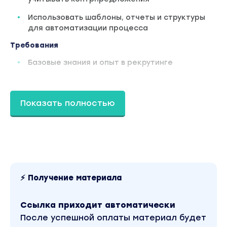
Использовать шаблоны, отчеты и структуры
для автоматизации процесса
Требования
Базовые знания и опыт в рекрутинге
Понимание этапов подбора персонала
Навыки делового общения и переписки
Показать полностью
Желание развиваться в области подбора
ТОП-менеджеров
Доступ к LinkedIn и другим
профессиональным платформам
Готовность к активной практике и
⚡ Получение материала
выполнению домашних заданий
Описание
Ссылка приходит автоматически
Добро пожаловать на курс «Executive Search: Как
После успешной оплаты материал будет
находить и привлекать топ-менеджеров», в