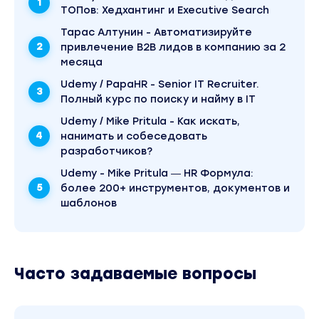
Занятие 6. Short List и взаимодействие с
ТОПов: Хедхантинг и Executive Search
кандидатами
Тарас Алтунин - Автоматизируйте
Секция 5. Переманивание и удержание кандидата
привлечение B2B лидов в компанию за 2
месяца
Занятие 7. Хедхантинг на практике
Udemy / PapaHR - Senior IT Recruiter.
Секция 6. Финальный этап: Job Offer
Полный курс по поиску и найму в IT
Занятие 8. Оффер и выход на работу
Udemy / Mike Pritula - Как искать,
нанимать и собеседовать
Занятие 9. Бонус: ссылки, инструменты,
разработчиков?
рекомендации и новые курсы здесь
Udemy - Mike Pritula ― HR Формула:
Важно:
более 200+ инструментов, документов и
На Udemy вы проходите курс без проверки
домашних заданий, возможности скачивания
шаблонов
презентаций и без получения диплома Mike Pritula
Academy.
Для кого этот курс:
Часто задаваемые вопросы
Рекрутеры, работающие с вакансиями
уровня C-Level и ТОП-менеджерами
HR-специалисты, желающие освоить прямой