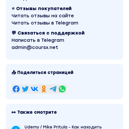
передовые знания и новейшие практики.
⭐ Отзывы покупателей
Этот курс включает промоакцию.
Читать отзывы на сайте
Программа:
Читать отзывы в Telegram
Секция 1. Введение в Executive Search
💬 Связаться с поддержкой
Занятие 1. Что такое Headhunting и Executive
Написать в Telegram
Search
admin@coursx.net
Секция 2. Подготовка к проекту Executive Search
Занятие 2. Job Order и работа с
нанимающим менеджером
📤 Поделиться страницей
Занятие 3. Pre-search и анализ рынка
Секция 3. Стратегия и реализация поиска
Занятие 4. Разработка Target list
Занятие 5. Создание Long List и сорсинг
👀 Также смотрите
Секция 4. Отбор кандидатов и коммуникация
Udemy / Mike Pritula - Как находить