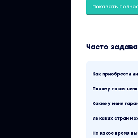
обрести ясность, 
Показать полно
Тариф Глобальные
Часто задав
Ключ к себе и пр
Ключ к деньгам
Как приобрести 
Ключ к мышлению
Ключ к реализаци
Почему такая низк
Ключ к отношения
Какие у меня гара
Вы находитесь на 
Глобальные измен
Из каких стран м
знаков. Скриншот
посмотреть выше. 
На какое время в
материал доступен