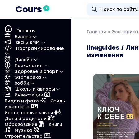
Cours
X
Главная
Главная
»
Эзотерика 
Бизнес
SEO и SMM
linaguides / Л
Программирование
изменения
Дизайн
Психология
Здоровье и спорт
Эзотерика
Хобби
Школы и авторы
Инвестиции
Видео и фото
Стиль
и красота
Иностранные языки
Дети и родители
Образование
Книги
Музыка
Строительство