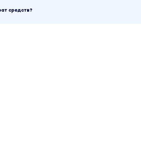
хология». Другие материалы автора «Виктория Соболев
 по сайту.
рат средств?