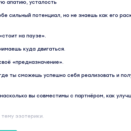
ую апатию, усталость
ебе сильный потенциал, но не знаешь как его рас
«стоит на паузе».
онимаешь куда двигаться.
своё «предназначение».
 где ты сможешь успешно себя реализовать и пол
 насколько вы совместимы с партнёром, как улуч
в тему эзотерики.
ться в себе, раскрыть свои таланты и сильные с