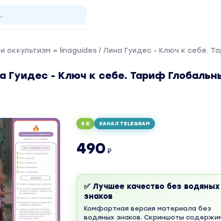
и оккультизм
» linaguides / Лина Гуидес - Ключ к себе.
ина Гуидес - Ключ к себе. Тариф Глобальн
5 Б
КАНАЛ TELEGRAM
490
₽
✅ Лучшее качество без водяных
знаков
Комфортная версия материала без
водяных знаков. Скриншоты содержи