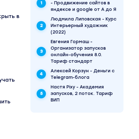
- Продвижение сайтов в
яндексе и google от А до Я
крыть в
Людмила Липовская - Курс
Интерьерный художник
(2022)
Евгения Гормаш -
Организатор запусков
онлайн-обучения 8.0.
Тариф стандарт
Алексей Корзун - Деньги с
Telegram-блога
учать
Настя Pixy - Академия
запусков, 2 поток. Тариф
ВИП
шить
тороны,