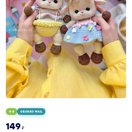
4 Б
ОБЛАКО MAIL
149
₽