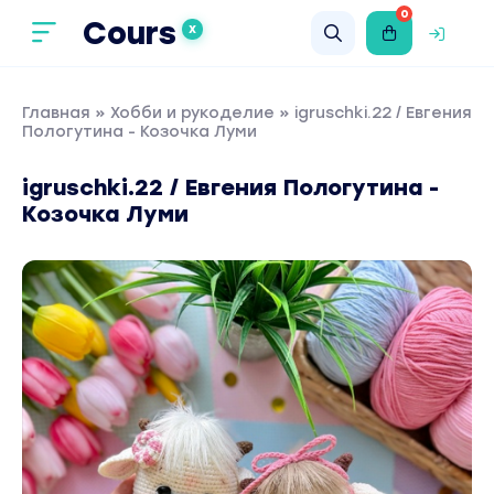
0
Cours
X
Главная
»
Хобби и рукоделие
» igruschki.22 / Евгения
Пологутина - Козочка Луми
igruschki.22 / Евгения Пологутина -
Козочка Луми