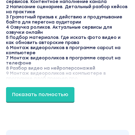
сервисов. Контентное наполнение канала
2 Написание сценариев. Детальный разбор кейсов
на практике
3 Грамотный призыв к действию и продумывание
байта для перегона аудитории
4 Озвучка роликов. Актуальные сервисы для
озвучки онлайн
5 Подбор материалов. Где искать фото видео и
как обновить авторские права
6 Монтаж видеороликов в программе capcut на
компьютере
7 Монтаж видеороликов в программе capcut на
телефоне
8 Разбор видео на нейроперсонажей
9 Монтаж видеороликов на компьютере в
программе адоб премьер про
10 Создание субтитров capcut
11 Создание субтитров VEED Captions
12 Публикация роликов и быстрый буст инстаграм
Показать полностью
13 Создание и установка пригласительных ссылок
Модуль 3. Работа над ошибками и разборы
сценариев
1 Доп. сервисы и нейросети для работы
2 Дополнение по подбору материалов для видео +
анимация роликов
3 Правила контента. Запрещенный контент