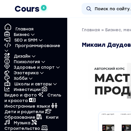
Cours
X
Главная
Главная
»
Бизнес, м
Бизнес
SEO и SMM
Микаил Даудов
Программирование
Дизайн
Психология
Здоровье и спорт
Эзотерика
Хобби
Школы и авторы
Инвестиции
Видео и фото
Стиль
и красота
Иностранные языки
Дети и родители
Образование
Книги
Музыка
Строительство