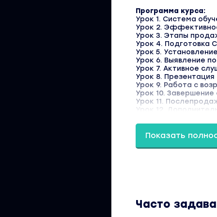
Программа курса:
Урок 1. Система обу
Урок 2. Эффективно
Урок 3. Этапы прод
Урок 4. Подготовка 
Урок 5. Установлени
Урок 6. Выявление п
Урок 7. Активное сл
Урок 8. Презентация
Урок 9. Работа с во
Урок 10. Завершение
Урок 11. Послепрод
Урок 12. Дополнител
Урок 13. Личный пла
Урок 14. Почему МПП
Урок 15. Взаимодейс
Показать полно
Урок 16. Подготовка
Урок 17. Портфолио к
Урок 18. Стратегии 
Урок 19. Целевая ау
Урок 20. Установлен
Урок 21. Личный бре
Урок 22. Позиционир
Урок 23. Виды конте
Часто задав
Урок 24. Копирайтинг
Урок 25. Развитие и