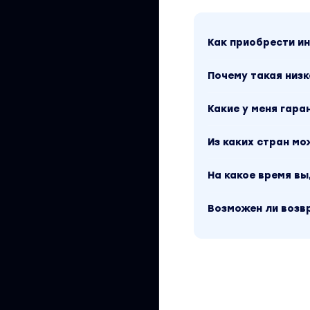
Вы находитесь на 
версия материала
содержимого, пла
Как приобрести 
относится к 2022 
Обучающий курс в
материалы автора
Почему такая низк
Какие у меня гара
Из каких стран м
На какое время в
Возможен ли возв