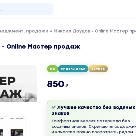
енеджмент, продажи
» Микаил Даудов - Online Мастер п
 - Online Мастер продаж
5 Б
ЯНДЕКС ДИСК
23.95 ГБ
850
₽
✅ Лучшее качество без водяных
знаков
Комфортная версия материала без
водяных знаков. Скриншоты содержи
и качества можно посмотреть рядом.