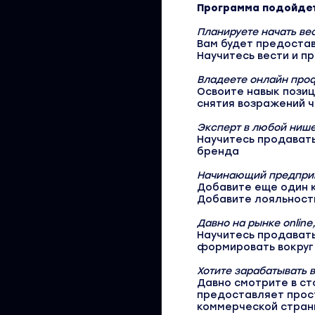
Программа подойдет 
Планируете начать вес
Вам будет предостав
Научитесь вести и п
Владеете онлайн проф
Освоите навык позиц
снятия возражений 
Эксперт в любой ниш
Научитесь продавать
бренда
Начинающий предпри
Добавите еще один к
Добавите лояльности
Давно на рынке online
Научитесь продавать
формировать вокруг
Хотите зарабатывать в
Давно смотрите в ст
предоставляет прост
коммерческой страни