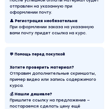
После успешной оплаты материал будет
умножения капиталла
отправлен на указанную при
Работаете в найме​
оформлении почту.
ищете другое направление или подработку,
которая обеспечит свободную жизнь
👤 Регистрация необязательна
Пакет - VIP включает:
При оформлении заказа на указанную
вами почту придет ссылка на курс.
Learn to Earn (L2E) - учись и зарабатывай
крипту
Обучение 6 недель
💬 Помощь перед покупкой
5 модулей про создание источников дохода
5 Количество живых zoom-разборов
Хотите проверить материал?
Отправим дополнительные скриншоты,
37 занятий
пример видео или запись содержимого
Поймете как устроен рынок криптовалют.
курса.
Как на этом заработать.
💰 Нашли дешевле?
Разберетесь как защититься от взлома и
Пришлите ссылку на предложение —
воровства денег
постараемся сделать цену ещё