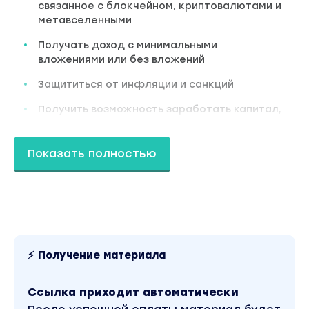
связанное с блокчейном, криптовалютами и
метавселенными
Получать доход с минимальными
вложениями или без вложений
Защититься от инфляции и санкций
Получить возможность заработать капитал,
который может радикально изменить вашу
жизнь
Показать полностью
Для кого это обучение​
Хотите максимально безопасно и системно
создать новые источники дохода
Вы владелец бизнеса, предприниматель,
фрилансер​
ищете новое перспективное направление или
⚡ Получение материала
хотите преодолеть финансовый потолок создав
новые источники дохода
Инвестор​
Ссылка приходит автоматически
ищете более перспективные направления с целью