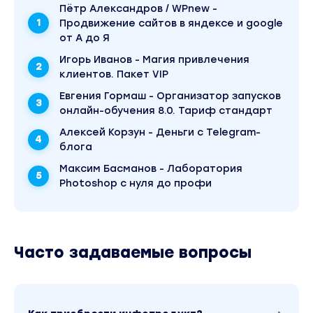
продавать криптовалюту на биржах.
Пётр Александров / WPnew -
Поймете разницу централизованных (CEX) и
Продвижение сайтов в яндексе и google
децентрализованных (DEX).
от А до Я
Игорь Иванов - Магия привлечения
Освоите инвестиционную стратегию
клиентов. Пакет VIP
«КОНСЕРВЫ» и сформируете свой
долгосрочный (12 месяцев) инвестиционный
Евгения Гормаш - Организатор запусков
крипто-портфель
онлайн-обучения 8.0. Тариф стандарт
Разберетесь в торговле от уровней и по
Алексей Корзун - Деньги с Telegram-
трендам
блога
Максим Басманов - Лаборатория
Поймете как устроены IDO, лаунчпады и
Photoshop с нуля до профи
токенсейлы. Научитесь в них участвовать.
Научитесь искать проекты для инвестиций
Научитесь зарабатывать на DeFi (фарминг,
Часто задаваемые вопросы
стейкинг, пулы ликвидности)
Возможная доходность в криптовалюте (USDT)
>100% / год
Вы находитесь на странице товара «Андрей
Рябых - Криптоинвестор 2022. Тариф Vip». Это