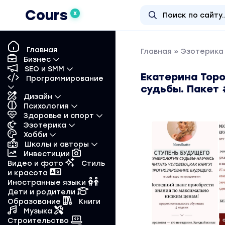
Cours
X
Главная
Главная
»
Эзотерика 
Бизнес
SEO и SMM
Екатерина Торо
Программирование
судьбы. Пакет
Дизайн
Психология
Здоровье и спорт
Эзотерика
Хобби
Школы и авторы
Инвестиции
Видео и фото
Стиль
и красота
Иностранные языки
Дети и родители
Образование
Книги
Музыка
Строительство