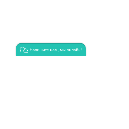
Напишите нам, мы онлайн!
ЭЗОТЕР
Свет
Подпис
мат