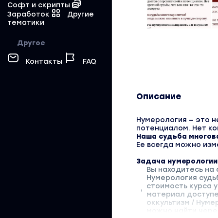
Софт и скрипты
Заработок
Другие
тематики
Другое
Контакты
FAQ
Описание
Нумерология — это н
потенциалом. Нет ко
Наша судьба многов
‌Ее всегда можно изм
Задача нумерологии 
Вы находитесь на 
Нумерология судьб
стоимость курса у
материал доступен
оккультизм / Нум
можно найти через