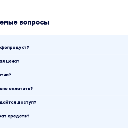
аемые вопросы
инфопродукт?
ая цена?
нтии?
ожно оплатить?
ыдаётся доступ?
рат средств?