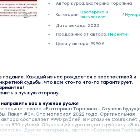
Автор курса: Екатерина Торопина
Эзотерика и
Категория:
/
Нумер
оккультизм
Дата выхода: 2022
Продажник от автора:
Перейти
Цена у автора: 9990 ₽
е гадание. Каждый из нас рождается с перспективой и
нкретной судьбы, что вам кто-то что-то гарантирует.
ариантна!
енить в лучшую сторону.
направить вас в нужное русло!
странице товара «Екатерина Торопина - Ступень будуще
ы. Пакет #3». Это материал 2022 года. Оригинальная
 автора составляет 9990 рублей. В магазине Coursx.net
 за 890 рублей. Обучающий курс входит в рубрику «Эзо
ерология». Другие материалы автора «Екатерина Торопи
 поиск по сайту.