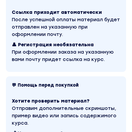
Магия и волшебство.
Серия вебинаров
Ссылка приходит автоматически
Дата проведения:
4-26 июля 2020
После успешной оплаты материал будет
Стоимость:
отправлен на указанную при
Цена за человека: 19 000 руб. (возможна
оформлении почту.
рассрочка)
👤 Регистрация необязательна
Вы находитесь на странице товара «Институт
НЛП / Михаил Пелехатый, Юлия Лисицына - Магия
При оформлении заказа на указанную
и волшебство». Это версия материала в лучшем
вами почту придет ссылка на курс.
качестве без водяных знаков. Скриншоты
содержимого, платформы и качества записи
можно посмотреть выше. Материал относится к
2022 году. В магазине Coursx.net материал
доступен за 350 рублей. Обучающий курс входит
💬 Помощь перед покупкой
в рубрику «Эзотерика и оккультизм». Другие
материалы автора «Михаил Пелехатый, Юлия
Лисицына» можно найти через поиск по сайту.
Хотите проверить материал?
Отправим дополнительные скриншоты,
пример видео или запись содержимого
курса.