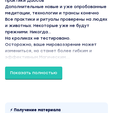
практики Даосов
Дополнительные новые и уже опробованные
медитации, технологии и трансы конечно
Все практики и ритуалы проверены на людях
и животных. Некоторые уже не будут
прежними. Никогда…
На кроликах не тестировано.
Осторожно, ваше мировоззрение может
измениться, но станет более гибким и
эффективным.
Магическим….
Показать полностью
Тренинг ведут:
МИХАИЛ ПЕЛЕХАТЫЙ
Ректор Института современного НЛП
Самый опытный тренер НЛП в России
ЮЛИЯ ЛИСИЦЫНА
Тренер Института Современного НЛП
⚡ Получение материала