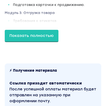
Подготовка карточки к продвижению.
Модуль 3. Отгрузка товара
Требования к этикетке.
Работа с упаковкой. Требования. Избежание
штрафов.
Показать полностью
Подготовка отгрузки для минимизации пересорт
Распределение товаров по разным складам для
лучшего покрытия и повышения продаж.
Работа с возвратами.
⚡ Получение материала
Модуль 4. Продвижение
Ссылка приходит автоматически
Продвижение через самовыкупы в реалиях 2023
После успешной оплаты материал будет
Продвижение через внутреннюю рекламу
отправлен на указанную при
Wildberries.
оформлении почту.