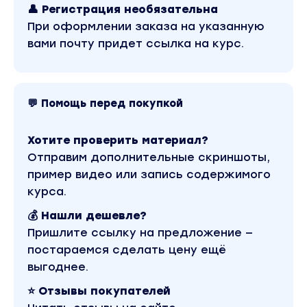
Медиа реклама Wildberries.
👤 Регистрация необязательна
При оформлении заказа на указанную
Перекрестные ссылки.
вами почту придет ссылка на курс.
Модуль 5. Оптимизация и масштабирование
Оптимизация расходов на продвижение.
💬 Помощь перед покупкой
Оптимизация загрузки складов. Формирование
календаря отгрузок.
Хотите проверить материал?
Работа с отчетами.
Отправим дополнительные скриншоты,
пример видео или запись содержимого
Коррекция распределения согласно данным
отчетов.
курса.
💰 Нашли дешевле?
ЧТО
не входит
в программу:
Пришлите ссылку на предложение —
Таможенное оформление при ввозе товара.
постараемся сделать цену ещё
выгоднее.
Сертификаты/декларирование и прочие
разрешительные документы для вашего товара.
⭐ Отзывы покупателей