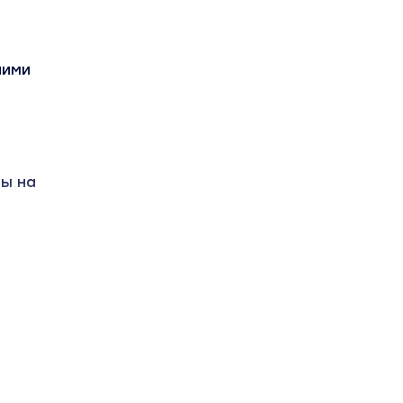
ними
ты на
иков
Марафон