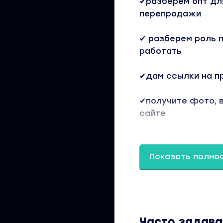
✔разберем опт дл
перепродажи
✔ разберем роль п
работать
✔дам ссылки на п
✔получите фото, 
сайте
✔ совершите ваши
Показать полно
✔ организуем дост
Доступ ко всем в
останутся у вас.
Вы находитесь на
Часто задав