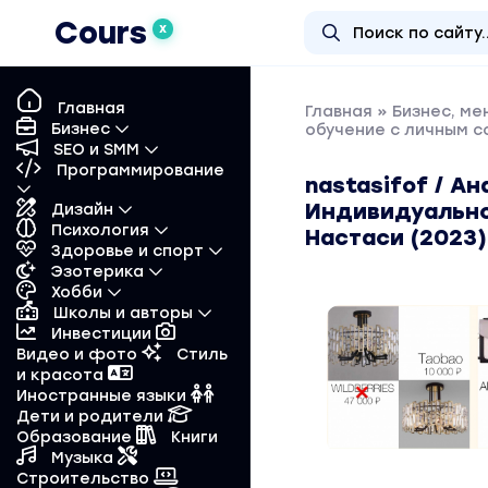
Cours
X
Главная
Главная
»
Бизнес, м
Бизнес
обучение с личным 
SEO и SMM
Программирование
nastasifof / А
Индивидуально
Дизайн
Психология
Настаси (2023)
Здоровье и спорт
Эзотерика
Хобби
Школы и авторы
Инвестиции
Видео и фото
Стиль
и красота
Иностранные языки
Дети и родители
Образование
Книги
Музыка
Строительство