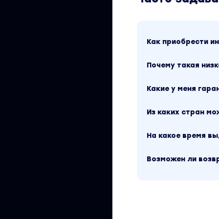
Бери на Taobao. 
(2023)». Это верс
содержимого, пла
относится к 2023 
рублей. В магазин
Как приобрести 
входит в рубрику
«Анастасия Фофан
Почему такая низк
Какие у меня гара
Из каких стран м
На какое время в
Возможен ли возв