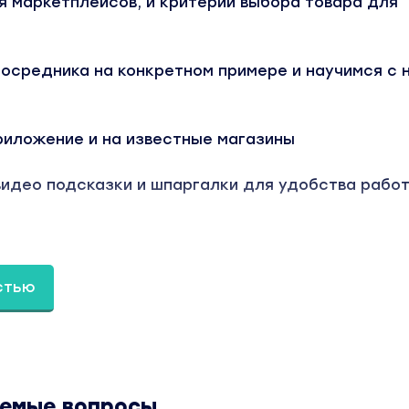
я маркетплейсов, и критерии выбора товара для
осредника на конкретном примере и научимся с 
риложение и на известные магазины
видео подсказки и шпаргалки для удобства рабо
 первые покупки
стью
авку Китай - Россия
идео-материалам, шпаргалки и контакты посредн
 странице товара «nastasifof / Анастасия Фофанова - 
аемые вопросы