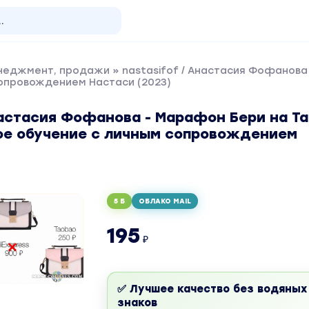
енеджмент, продажи
» nastasifof / Анастасия Фофанова
сопровождением Настаси (2023)
настасия Фофанова - Марафон Бери на Ta
е обучение с личным сопровождением
5 Б
ОБЛАКО MAIL
195
₽
✅ Лучшее качество без водяных
знаков