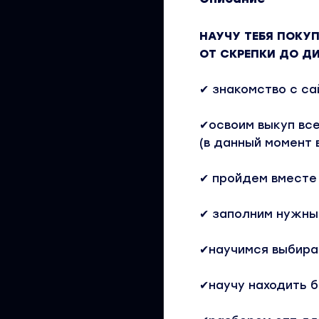
НАУЧУ ТЕБЯ ПОКУП
ОТ СКРЕПКИ ДО Д
✔ знакомство с са
✔освоим выкуп вс
(в данный момент 
✔ пройдем вместе
✔ заполним нужны
✔научимся выбира
✔научу находить б