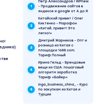
Пётр Александров / WPnew
- Продвижение сайтов в
яндексе и google от А до Я
Китайский привет / Олег
Киктенко - Марафон
«Китай, привет! Это
легко!»
Дмитрий Жарников - Опт и
но!
розница из Китая с
едника)
площадки 1688.com.
Тариф Полный
стве
Ирина Гельд - Брендовые
вещи из США: пошаговый
алгоритм заработка.
Тариф «Байер»
inga_business_china_ - Курс
по закупкам из Китая и
Турции