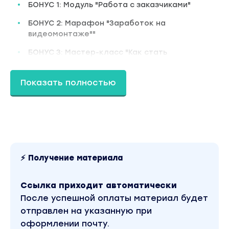
БОНУС 1: Модуль "Работа с заказчиками"
БОНУС 2: Марафон "Заработок на
видеомонтаже""
БОНУС 3: Мастер-класс "Как стать
суперменом видеомонтажа"
Для кого
Показать полностью
- Вам нужна подработка к основной работе;
- Вы мечтаете зарабатывать в интернете;
- Вы получаете удовольствие от работы с
видео;
⚡ Получение материала
- Не готовы уйти с работы, но хотите
открыть доп. источник дохода;
- Вам не нравится ваша работа;
Ссылка приходит автоматически
- Вы любите видео и можете часами
После успешной оплаты материал будет
монтировать и получать кайф от этого.
отправлен на указанную при
оформлении почту.