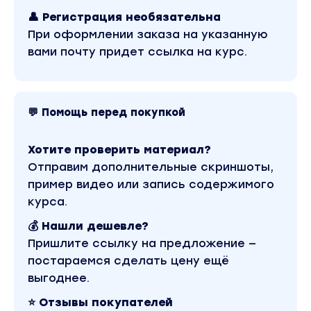
Вы узнаете
👤 Регистрация необязательна
При оформлении заказа на указанную
- Как начать зарабатывать из любой точки
вами почту придет ссылка на курс.
мира от 30 000 рублей ежемесячно, уже
через 2 месяца;
- Как брать несколько заказов в месяц и
💬 Помощь перед покупкой
обеспечить себе прибавку к зарплате;
- Как работать из дома и зарабатывать не
меньше, чем в офисе. Имея при этом гибкий
Хотите проверить материал?
график и свободное время;
Отправим дополнительные скриншоты,
- Как монетизировать свое хобби;
пример видео или запись содержимого
- Как зарабатывать и получать удовольствие
курса.
от работы.
💰 Нашли дешевле?
Пришлите ссылку на предложение —
Вы научитесь создавать 12 типов
постараемся сделать цену ещё
видеороликов программе After Effects и
выгоднее.
Vegas Pro. Вы сможете создавать
⭐ Отзывы покупателей
рекламные видео, оформлять отснятый