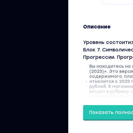
Описание
Уровень состоитиз
Блок 7. Символиче
Прогрессии. Прогре
Вы находитесь на
(2023)». Это верс
содержимого, пла
относится к 2023 
рублей. В магазин
входит в рубрику 
автора «Елена Нег
Показать полно