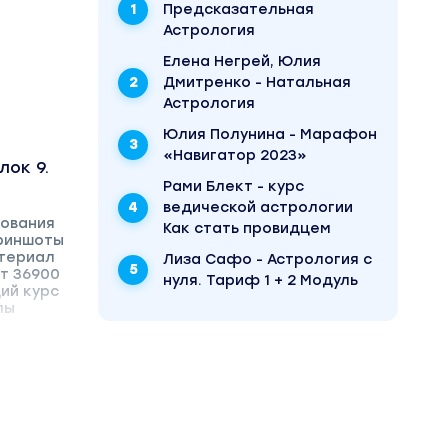
Предсказательная
Астрология
Елена Негрей, Юлия
Дмитренко - Натальная
Астрология
Юлия Полунина - Марафон
«Навигатор 2023»
лок 9.
Рами Блект - курс
ведической астрологии
рования
Как стать провидцем
криншоты
атериал
Лиза Сафо - Астрология с
ет 36900
нуля. Тариф 1 + 2 Модуль
ий курс
лы