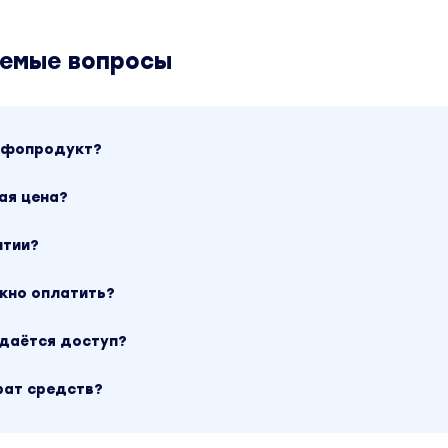
аемые вопросы
инфопродукт?
ая цена?
нтии?
ожно оплатить?
ыдаётся доступ?
рат средств?