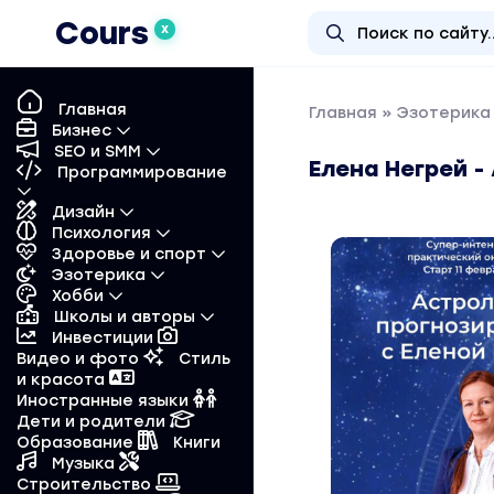
Cours
X
Главная
Главная
»
Эзотерика 
Бизнес
SEO и SMM
Елена Негрей -
Программирование
Дизайн
Психология
Здоровье и спорт
Эзотерика
Хобби
Школы и авторы
Инвестиции
Видео и фото
Стиль
и красота
Иностранные языки
Дети и родители
Образование
Книги
Музыка
Строительство