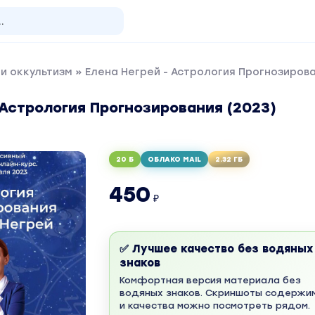
и оккультизм
» Елена Негрей - Астрология Прогнозирова
 Астрология Прогнозирования (2023)
20 Б
ОБЛАКО MAIL
2.32 ГБ
450
₽
✅ Лучшее качество без водяных
знаков
Комфортная версия материала без
водяных знаков. Скриншоты содержи
и качества можно посмотреть рядом.