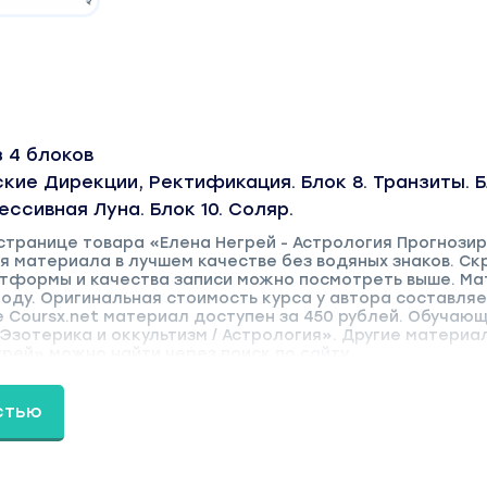
 4 блоков
ские Дирекции, Ректификация. Блок 8. Транзиты. Б
ссивная Луна. Блок 10. Соляр.
 странице товара «Елена Негрей - Астрология Прогнози
ия материала в лучшем качестве без водяных знаков. С
тформы и качества записи можно посмотреть выше. М
году. Оригинальная стоимость курса у автора составля
е Coursx.net материал доступен за 450 рублей. Обучающ
«Эзотерика и оккультизм / Астрология». Другие материа
рей» можно найти через поиск по сайту.
стью