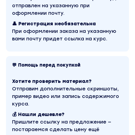
Нужно ли знать иностранные языки?
отправлен на указанную при
оформлении почту.
Знание иностранных языков абсолютно не
👤 Регистрация необязательна
обязательно. Для сайтов интернет-
При оформлении заказа на указанную
магазинов есть специальные онлайн
вами почту придет ссылка на курс.
переводчики, пересылка в Россию
оформляется на русском языке.
Вы находитесь на странице товара «Екатерина
Горбачева - Первый клуб любителей выгодного
💬 Помощь перед покупкой
шопинга в США». Это версия материала в
лучшем качестве без водяных знаков.
Скриншоты содержимого, платформы и
Хотите проверить материал?
качества записи можно посмотреть выше.
Материал относится к 2023 году. В магазине
Отправим дополнительные скриншоты,
Coursx.net материал доступен за 270 рублей.
пример видео или запись содержимого
Обучающий курс входит в рубрику «Стиль и
имидж». Другие материалы автора «Екатерина
курса.
Горбачева» можно найти через поиск по сайту.
💰 Нашли дешевле?
Пришлите ссылку на предложение —
постараемся сделать цену ещё