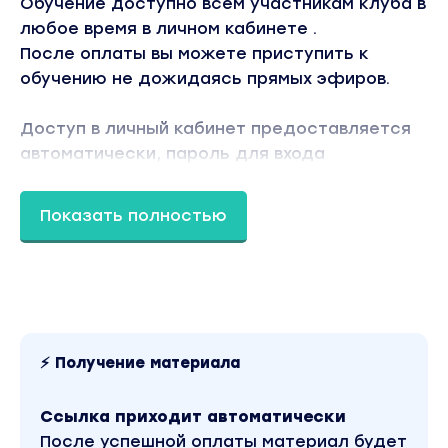
Обучение доступно всем участникам клуба в
любое время в личном кабинете .
После оплаты вы можете приступить к
обучению не дожидаясь прямых эфиров.
Доступ в личный кабинет предоставляется
автоматически, пароль для входа
направляется на электронный адрес
указанный вами в форме оплаты.
Показать полностью
Дополнительно проводятся обучения в
Прямом Эфире, в закрытом аккаунте клуба,
где вы можете задать вопросы и узнать
появившиеся обновления, доступ в аккаунт
предоставляется после оплаты и запроса
⚡ Получение материала
на подписку.
Ссылка приходит автоматически
После успешной оплаты материал будет