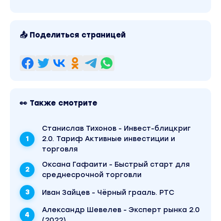
рабочего пространства.
Главное, что бы трейдеру было удобно
наблюдать за графиками и была
📤 Поделиться страницей
возможность быстро реагировать на
изменение ситуации.
Обязательно найдите место для
расположения графика поводыря (BTC) и
настройте комфортную цветовую гамму.
👀 Также смотрите
Блок 2.1 Биржевой стакан и типы заявок
Станислав Тихонов - Инвест-блицкриг
Биржевой стакан представляет собой
2.0. Тариф Активные инвестиции и
сводную таблицу, в которой указывается
торговля
спрос и предложение на торговый актив в
Оксана Гафаити - Быстрый старт для
актуальное время. Этот финансовый
среднесрочной торговли
инструмент показывает ликвидность
конкретного финансового инструмента на
Иван Зайцев - Чёрный грааль. РТС
данный момент.
Александр Шевелев - Эксперт рынка 2.0
(2022)