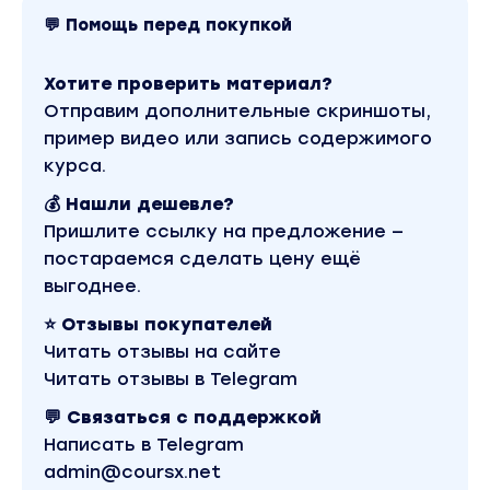
доступ к торговле на крипто рынке.
💬 Помощь перед покупкой
Мы предлагаем рассмотреть самые
популярные. Именно к этим биржам можно
Хотите проверить материал?
подключаться используя дополнительный
Отправим дополнительные скриншоты,
софт.
пример видео или запись содержимого
курса.
Блок 1.3 Установка торгового терминала
Интерфейс программы CScalp
💰 Нашли дешевле?
оптимизирован для скальпинга – акцент на
Пришлите ссылку на предложение —
стакане, ленте сделок и кластерах. Рабочее
постараемся сделать цену ещё
пространство «заточено» под
выгоднее.
одновременную работу с несколькими
⭐ Отзывы покупателей
инструментами на разных биржах.
Читать отзывы на сайте
Приложение работает стабильно даже на
Читать отзывы в Telegram
«слабых» компьютерах.
💬 Связаться с поддержкой
Блок 1.4 Настройка рабочего пространства
Написать в Telegram
Существуют различные варианты настрокий
admin@coursx.net