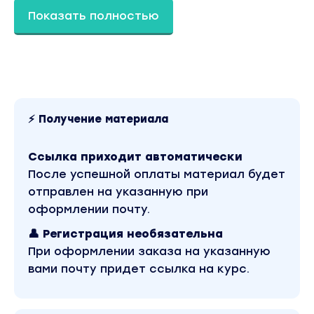
Показать полностью
Анализировать график и работать со
стаканом
Программа курса:
Блок 1.1 Теория. Базовые понятия рынка
криптовалют
⚡ Получение материала
Долго на теории останавливаться не будем.
Наверняка многие из Вас уже знакомы с
Ссылка приходит автоматически
основными принципами работы крипто
После успешной оплаты материал будет
рынка. Здесь рассмотрены основные
отправлен на указанную при
понятия которые важны для понимания
оформлении почту.
дальнейших тем.
👤 Регистрация необязательна
Блок 1.2 Обзор крипто-бирж. Открытие
При оформлении заказа на указанную
счета. Настройка API
вами почту придет ссылка на курс.
На данный момент существует множество
крипто-бирж которые предоставляют