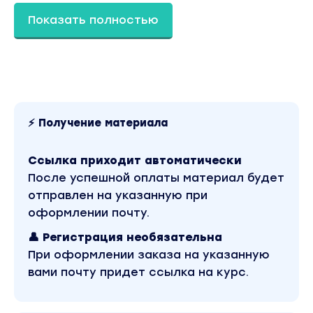
Повысить личную эффективность
Показать полностью
ЧТО БУДЕТ НА КУРСЕ:
▫ Введение в технологию, обзор ChatGPT.
Регистрация из России
▫ Правильная работа и создание запросов в
ChatGPT
⚡ Получение материала
▫ ChatGPT для бизнеса
▫ Максимизация бизнес потенциала с ChatGPT
Ссылка приходит автоматически
▫ Замена ассистента и копирайтера
После успешной оплаты материал будет
отправлен на указанную при
ПРОГРАММА КУРСА:
оформлении почту.
👤 Регистрация необязательна
Модуль 1. Введение в ChatGPT и его преимуще
При оформлении заказа на указанную
для бизнеса
вами почту придет ссылка на курс.
▫Почему ChatGPT — это не новый Google