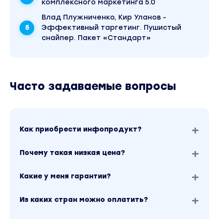
комплексного маркетинга 5.0
▫Совершенствуем бизнес-решения
▫Снижаем затраты на «операционку» на 40%
Влад Плужниченко, Кир Уланов -
▫Сокращаем время на работу с информацией:
Эффективный таргетинг. Пушистый
снайпер. Пакет «Стандарт»
бизнес-отчеты, аналитика, прогнозы
▫Сокращаем время на написание деловых писе
70%
Часто задаваемые вопросы
Модуль 6. Выходим в онлайн с ChatGPT
▫Поисковая оптимизация (SEO)
▫Создаем контент с помощью ChatGPT
Как приобрести инфопродукт?
▫Создаем контент для YouTube
▫Создаем подкаст на раз-два-три
Почему такая низкая цена?
Модуль 7. ChatGPT для E-commerce
Какие у меня гарантии?
▫Оптимизация торговых площадок
Из каких стран можно оплатить?
▫Увеличиваем продажи онлайн-магазинов