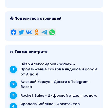
▫Снижаем затраты на колл-центр
▫Повышаем эффективность маркетинга
(+персонализация в бизнесе)
📤 Поделиться страницей
▫Повышаем продажи
▫Обучаем сотрудников
▫Создаем эффективные презентации
▫Увольняем переводчика: как перевести любой
текст с ChatGPT
👀 Также смотрите
Модуль 4. Запускаем новый бизнес при помощ
ChatGPT
Пётр Александров / WPnew -
Продвижение сайтов в яндексе и google
▫Исследуем рынок с помощью ChatGPT
от А до Я
▫Создаем бизнес-план за минуту. Ну почти
Алексей Корзун - Деньги с Telegram-
▫Выходим на зарубежные рынки
блога
Rocket Sales - Цифровой отдел продаж
Модуль 5. Выводим бизнес на новый уровень
Ярослав Бабенко - Архитектор