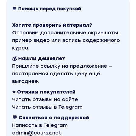
▫Есть два типа компаний: те, что внедряют Cha
и те, что уходят с рынка
💬 Помощь перед покупкой
▫Почему OpenAI (ChatGPT) — самая заметная
компания в 2023 году
Хотите проверить материал?
▫Начало работы с ChatGPT
Отправим дополнительные скриншоты,
пример видео или запись содержимого
Модуль 2. Создаем первый запрос в ChatGPT
курса.
💰 Нашли дешевле?
▫Ошибки при создании запросов
Пришлите ссылку на предложение —
▫Создаем запрос правильно
постараемся сделать цену ещё
▫100 запросов для различных целей
выгоднее.
⭐ Отзывы покупателей
Модуль 3. ChatGPT для оптимизации бизнес-
Читать отзывы на сайте
процессов
Читать отзывы в Telegram
▫Оптимизируем бизнес-процессы с помощью
💬 Связаться с поддержкой
ChatGPT
Написать в Telegram
▫Бизнес-приложения ChatGPT
admin@coursx.net