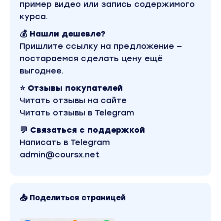
пример видео или запись содержимого
Курс с Авторской поддержкой! Можно списать
курса.
💰 Нашли дешевле?
Пришлите ссылку на предложение —
Без водяных знаков!
постараемся сделать цену ещё
выгоднее.
Вы находитесь на странице товара «Правильный Eb
Царский бурж. Блог по Бурж заработку». Это верс
⭐ Отзывы покупателей
качестве без водяных знаков. Скриншоты содерж
качества записи можно посмотреть выше. Материал
Читать отзывы на сайте
В магазине Coursx.net материал доступен за 390 
Читать отзывы в Telegram
входит в рубрику «Бизнес, менеджмент, продажи /
Другие материалы автора «Итальянец» можно найт
💬 Связаться с поддержкой
Написать в Telegram
admin@coursx.net
📤 Поделиться страницей