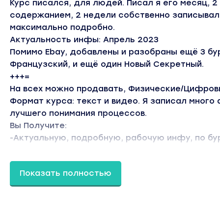
Курс писался, для людей. Писал я его месяц, 
содержанием, 2 недели собственно записывал.
максимально подробно.
Актуальность инфы: Апрель 2023
Помимо Ebay, добавлены и разобраны ещё 3 бу
Французский, и ещё один Новый Секретный.
+++=
На всех можно продавать, Физические/Цифров
Формат курса: текст и видео. Я записал много 
лучшего понимания процессов.
Вы Получите:
-Актуальную, подробную, рабочую инфу, по бу
Показать полностью
В курсе подробно разобран каждый шоп!
—Особая гордость, за видеотекст, по создани
Германии.
—-Инфу по привязке IBAN и выводе средств с E