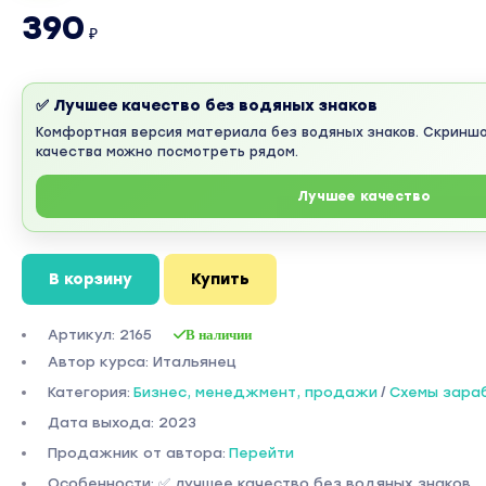
390
₽
✅ Лучшее качество без водяных знаков
Комфортная версия материала без водяных знаков. Скринш
качества можно посмотреть рядом.
Лучшее качество
В корзину
Купить
Артикул: 2165
В наличии
Автор курса: Итальянец
Категория:
Бизнес, менеджмент, продажи
/
Схемы зара
Дата выхода: 2023
Продажник от автора:
Перейти
Особенности: ✅ лучшее качество без водяных знаков