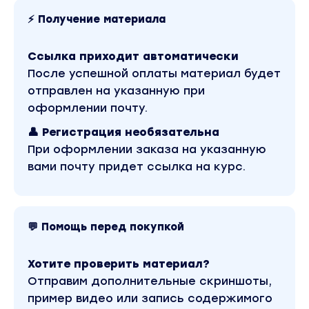
⚡ Получение материала
Модуль № 16. Масштабирование.
38 Домашних заданий
Ссылка приходит автоматически
Самостоятельное прохождение
После успешной оплаты материал будет
Разборы домашних заданий
отправлен на указанную при
Дополнительные материалы к курсу
оформлении почту.
(различные скринкасты по настройке рекламы и
технической части)
👤 Регистрация необязательна
Вы находитесь на странице товара «Татьяна Мари
При оформлении заказа на указанную
- Школа Продюсера. дополнительный поток На
карантине. Тариф Запуск». Это версия материала 
вами почту придет ссылка на курс.
лучшем качестве без водяных знаков. Скриншоты
содержимого, платформы и качества записи мож
посмотреть выше. Материал относится к 2021 году.
магазине Coursx.net материал доступен за 550 руб
Обучающий курс входит в рубрику «Бизнес,
💬 Помощь перед покупкой
менеджмент, продажи». Другие материалы автор
«Татьяна Маричева» можно найти через поиск по с
Хотите проверить материал?
Отправим дополнительные скриншоты,
пример видео или запись содержимого