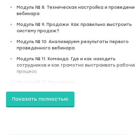
Модуль № 8. Техническая настройка и проведени
вебинара
Модуль № 9. Продажи. Как правильно выстроить
систему продаж?
Модуль № 10. Анализируем результаты первого
проведенного вебинара
Модуль № 11. Команда. Где и как находить
сотрудников и как грамотно выстраивать рабочи
процесс
Модуль № 12. Марафоны
Модуль № 13. Настройка автовебинара от А до Я.
Показать полностью
Фишки, лайфхаки и личный опыт
Модуль № 14. Финансы и учёт. Как правильно счи
деньги и вести учёт?
Модуль № 15. Видеопроизводство, продакшн и
создание контента