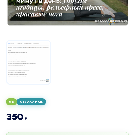
5 Б
ОБЛАКО MAIL
350
₽