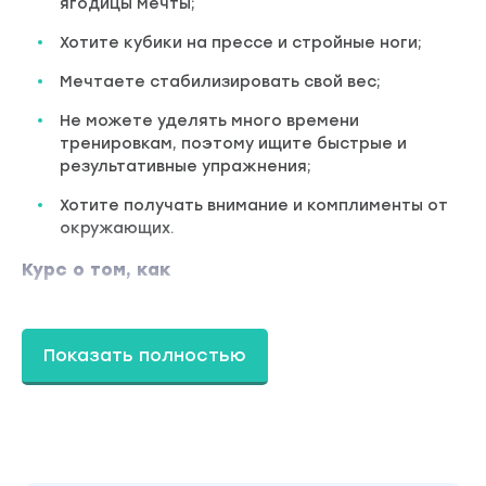
ягодицы мечты;
Хотите кубики на прессе и стройные ноги;
Мечтаете стабилизировать свой вес;
Не можете уделять много времени
тренировкам, поэтому ищите быстрые и
результативные упражнения;
Хотите получать внимание и комплименты от
окружающих.
Курс о том, как
Прокачать мышцы ягодиц и пресса в
домашних условиях.
Показать полностью
Технически правильно выполнять
упражнений.
Понимать механику работы мышц.
Работать с собственным весом.