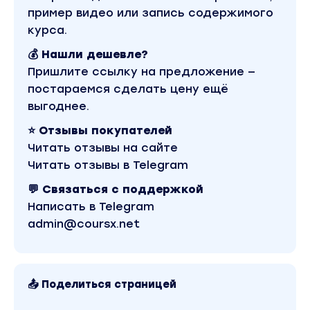
стоимость курса у автора составляет 89 000 рубле
пример видео или запись содержимого
материал доступен за 890 рублей. Обучающий курс
«Бизнес, менеджмент, продажи». Другие материа
курса.
Маричева» можно найти через поиск по сайту.
💰 Нашли дешевле?
Пришлите ссылку на предложение —
постараемся сделать цену ещё
выгоднее.
⭐ Отзывы покупателей
Читать отзывы на сайте
Читать отзывы в Telegram
💬 Связаться с поддержкой
Написать в Telegram
admin@coursx.net
📤 Поделиться страницей