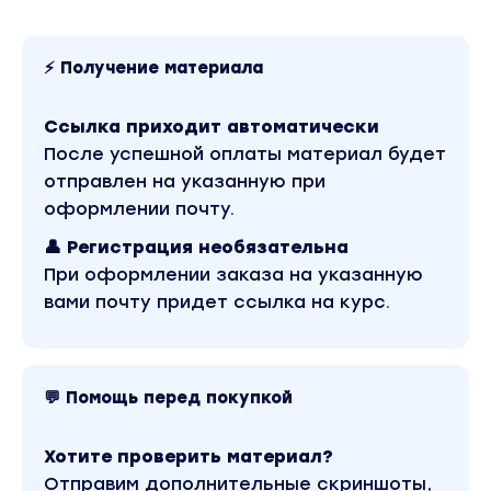
MVP. Быстрый запуск
Идеальный продукт
Профессиональный заказчик
⚡ Получение материала
Воронка для вебинара
Трафик
Ссылка приходит автоматически
После успешной оплаты материал будет
● 46 домашних заданий
отправлен на указанную при
● Командная игра и общий чат участников
оформлении почту.
● 4 разбора домашних заданий в прямом эфир
👤 Регистрация необязательна
● 13 скринкастов по настройке основных серви
При оформлении заказа на указанную
Bizon365, OBS, ADS Facebook
вами почту придет ссылка на курс.
● Шаблон доски и чек-листы всех заданий подр
● 6 примеров хороших продающих вебинаров
● 11 дополнительных вебинаров для самых акти
курса
💬 Помощь перед покупкой
Вы находитесь на странице товара «Татьяна Мари
Тариф «Запуск», 14 поток». Это версия материала
Хотите проверить материал?
водяных знаков. Скриншоты содержимого, платфо
можно посмотреть выше. Материал относится к 20
Отправим дополнительные скриншоты,