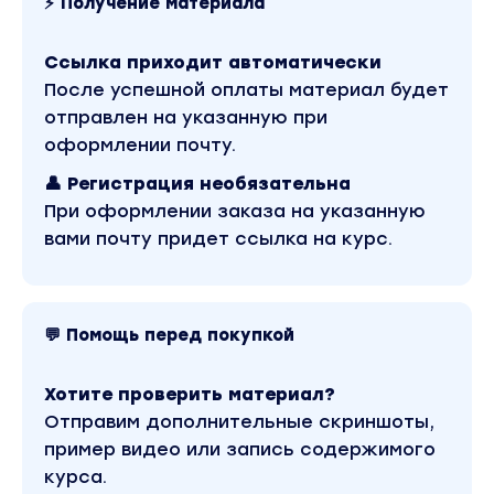
Вы находитесь на странице товара «Евгений Трифо
⚡ Получение материала
платформу Wildberries». Это версия материала в 
Скриншоты содержимого, платформы и качества 
относится к 2023 году. Оригинальная стоимость ку
Ссылка приходит автоматически
магазине Coursx.net материал доступен за 900 ру
После успешной оплаты материал будет
и SMM / Бизнес, менеджмент, продажи / Wildberrie
Трифонов» можно найти через поиск по сайту.
отправлен на указанную при
оформлении почту.
👤 Регистрация необязательна
При оформлении заказа на указанную
вами почту придет ссылка на курс.
💬 Помощь перед покупкой
Хотите проверить материал?
Отправим дополнительные скриншоты,
пример видео или запись содержимого
курса.