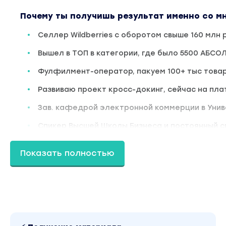
Почему ты получишь результат именно со м
Селлер Wildberries с оборотом свыше 160 млн 
Вышел в ТОП в категории, где было 5500 АБС
Фулфилмент-оператор, пакуем 100+ тыс товар
Развиваю проект кросс-докинг, сейчас на пл
Зав. кафедрой электронной коммерции в Уни
Спикер Высшей Школы Бизнеса и постоянный 
Основатель сообщества бизнесменов электро
Показать полностью
на маркетплейсах
Сертифицированный специалист по Ozon
Автор книги «Первые деньги на маркетплейса
Вывел на маркетплейсы более 300 предприн