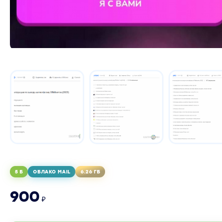
5 Б
ОБЛАКО MAIL
6.26 ГБ
900
₽