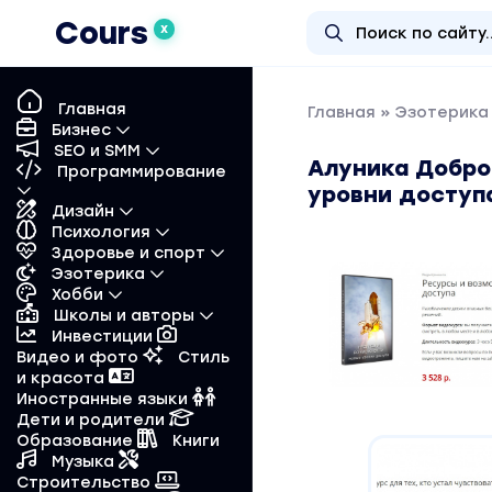
Cours
X
Главная
Главная
»
Эзотерика 
Бизнес
SEO и SMM
Алуника Добро
Программирование
уровни доступ
Дизайн
Психология
Здоровье и спорт
Эзотерика
Хобби
Школы и авторы
Инвестиции
Видео и фото
Стиль
и красота
Иностранные языки
Дети и родители
Образование
Книги
Музыка
Строительство