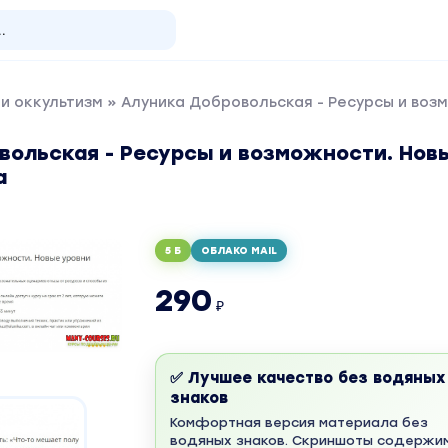
и оккультизм
» Алуника Добровольская - Ресурсы и воз
вольская - Ресурсы и возможности. Нов
а
5 Б
ОБЛАКО MAIL
290
₽
✅ Лучшее качество без водяных
знаков
Комфортная версия материала без
водяных знаков. Скриншоты содержи