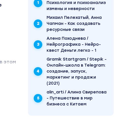
Психология и психоанализ
е
измены и неверности
Михаил Пелехатый, Анна
Чапман - Как создавать
ресурсные связи
Алена Походнева /
Нейрографика - Нейро-
квест Деньги легко - 1
Gramik Startgram / Stepik -
в этом
Онлайн-школа в Telegram:
создание, запуск,
маркетинг и продажи
(2021)
нове
alin_arti / Алина Свирепова
ных
- Путешествие в мир
бизнеса с Китаем
о