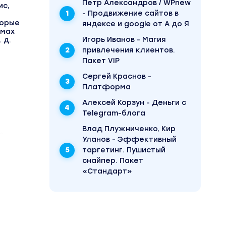
Пётр Александров / WPnew
ис,
- Продвижение сайтов в
торые
яндексе и google от А до Я
емах
Игорь Иванов - Магия
 д.
привлечения клиентов.
Пакет VIP
Сергей Краснов -
Платформа
Алексей Корзун - Деньги с
Telegram-блога
3
Влад Плужниченко, Кир
о
Уланов - Эффективный
 пару
таргетинг. Пушистый
снайпер. Пакет
«Стандарт»