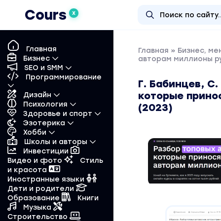
Cours
X
Главная
Главная
»
Бизнес, м
Бизнес
авторам миллионы ру
SEO и SMM
Программирование
Г. Бабинцев, С
которые прино
Дизайн
Психология
(2023)
Здоровье и спорт
Эзотерика
Хобби
Школы и авторы
Инвестиции
Видео и фото
Стиль
и красота
Иностранные языки
Дети и родители
Образование
Книги
Музыка
Строительство