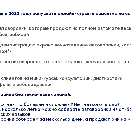
ак в 2023 году запускать онлайн-курсы в соцсетях на с
товоронки, которые продают на полном автомате весь
йся, забирай
 демонстрацию экрана вечнозелёные автоворонки, кот
 24/7
ели автоворонок, которые окупают весь или часть тра
клиентов на мини-курсы, консультации, диагностики,
фоны и собеседования
ронки без технических знаний:
тся чем‑то большим и сложным? Нет чёткого плана?
, насколько легко можно собирать автоворонки и чат-бо
ских навыков.
воронки собираем за несколько дней, а продают они на 