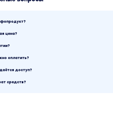
инфопродукт?
ая цена?
нтии?
ожно оплатить?
ыдаётся доступ?
рат средств?