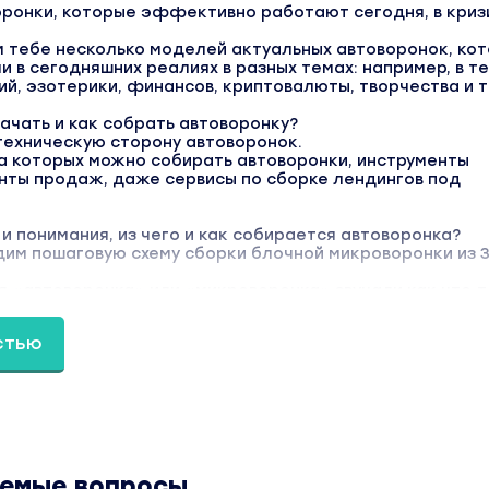
оронки, которые эффективно работают сегодня, в криз
м тебе несколько моделей актуальных автоворонок, ко
и в сегодняшних реалиях в разных темах: например, в т
й, эзотерики, финансов, криптовалюты, творчества и т.
 начать и как собрать автоворонку?
техническую сторону автоворонок.
а которых можно собирать автоворонки, инструменты
нты продаж, даже сервисы по сборке лендингов под
 и понимания, из чего и как собирается автоворонка?
им пошаговую схему сборки блочной микроворонки из 
я «автоворонка» или «микроворонка» звучали как что‑т
лизуемое, то по этой схеме ты сможешь собирать их за
стью
аемые вопросы