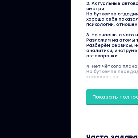
2. Актуальные автов
смотри
На буткемпе отдади
хорошо себя показал
психологии, отношени
3. Не знаешь, с чего
Разложим на атомы 
Разберём сервисы, н
аналитики, инструме
автоворонки
4. Нет чёткого плана
На буткемпе передад
компонентов.
Если раньше для теб
сложное и труднореа
дней.
Показать полно
Часто задав