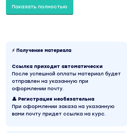
Оборудование или как снимать без него
Показать полностью
залетающие ролики
Как организовать себе съемку в студии и
снять за 2 часа роликов на 4 месяца вперед
Как снимать в «неинстаграмной» квартире
(ролик, снятый на подоконнике набрал более
1 млн просмотров и принес мне более 5.000
⚡ Получение материала
подписчиков)
Как снимать себя на улице / в кафе
Ссылка приходит автоматически
Как научить мужа всегда снимать вас
После успешной оплаты материал будет
красиво. Простая пошаговая инструкция
отправлен на указанную при
2 видео-урока «монтаж reels за 15 мин» в
оформлении почту.
приложении и в самом редакторе reels
👤 Регистрация необязательна
Видео-урок «Как сформировать визуально
При оформлении заказа на указанную
красивую ленту»
вами почту придет ссылка на курс.
Разбор ошибок в визуале, из-за которых вас
не считывают как дорогого эксперта
Разбор ошибок в reels, из-за которых ролики