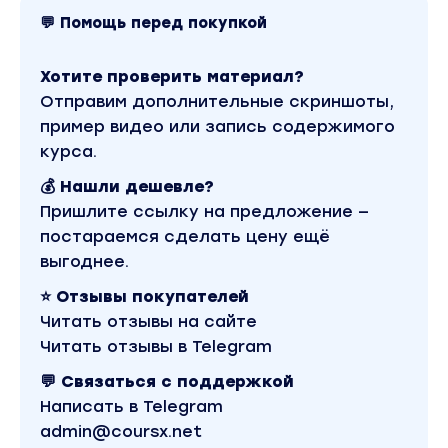
не залетают
💬 Помощь перед покупкой
Методичка «Самые рабочие заголовки для
reels, которые приносят просмотры и
Хотите проверить материал?
клиентов»
Отправим дополнительные скриншоты,
Формула сильных сценариев для
пример видео или запись содержимого
разговорных роликов
курса.
БОНУСЫ:
💰 Нашли дешевле?
Пришлите ссылку на предложение —
✔︎ Как выбрать шрифт для своих роликов.
постараемся сделать цену ещё
Подборка шрифтов в самом инстаграм и в
выгоднее.
приложении
✔︎ Реквизит для съемок, который офигенно
⭐ Отзывы покупателей
смотрится в кадре и привлекает внимание к
Читать отзывы на сайте
вашим видео
Читать отзывы в Telegram
✔︎ Где брать идеи для reels? Обеспечите
💬 Связаться с поддержкой
себя контентом на полгода вперед
Написать в Telegram
✔︎ Трендовая обработка видео (в приложении
admin@coursx.net
– для андроидов, в самой галерее – для