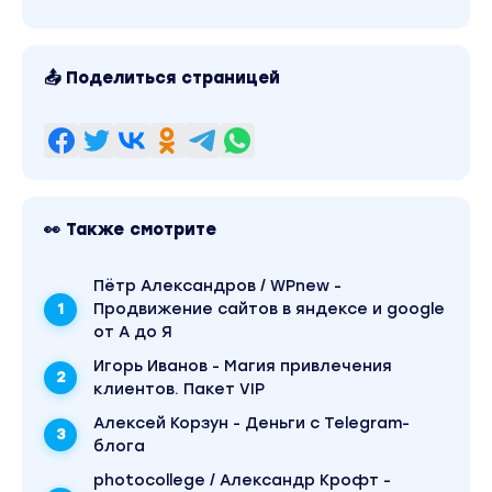
айфонов).
Вы находитесь на странице товара «Зинаида
Пархоменко - Как снять 160 reels за 2 часа». Это
📤 Поделиться страницей
материал 2023 года. Оригинальная стоимость
курса у автора составляет 3490 рублей. В
магазине Coursx.net данный материал доступен
за 150 рублей. Обучающий курс входит в рубрику
«SEO и SMM / Видео и фото / Курсы по Reels ».
Другие материалы автора «Зинаида
Пархоменко» можно найти через поиск по
сайту.
👀 Также смотрите
Пётр Александров / WPnew -
Продвижение сайтов в яндексе и google
от А до Я
Игорь Иванов - Магия привлечения
клиентов. Пакет VIP
Алексей Корзун - Деньги с Telegram-
блога
photocollege / Александр Крофт -